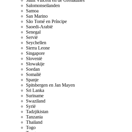
Saint Vincent en de Grenadines
Salomonseilanden
Samoa
San Marino
São Tomé en Príncipe
Saoedi-Arabië
Senegal
Servië
Seychellen
Sierra Leone
Singapore
Slovenië
Slowakije
Soedan
Somalië
Spanje
Spitsbergen en Jan Mayen
Sri Lanka
Suriname
Swaziland
Syrië
Tadzjikistan
Tanzania
Thailand
Togo