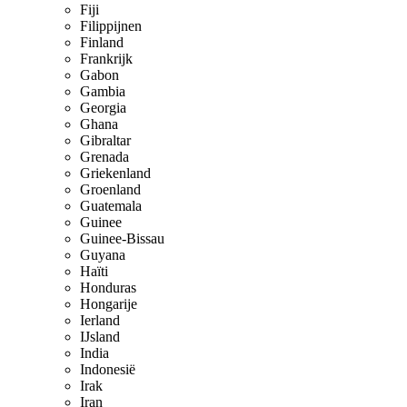
Fiji
Filippijnen
Finland
Frankrijk
Gabon
Gambia
Georgia
Ghana
Gibraltar
Grenada
Griekenland
Groenland
Guatemala
Guinee
Guinee-Bissau
Guyana
Haïti
Honduras
Hongarije
Ierland
IJsland
India
Indonesië
Irak
Iran