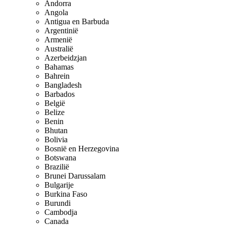
Andorra
Angola
Antigua en Barbuda
Argentinië
Armenië
Australië
Azerbeidzjan
Bahamas
Bahrein
Bangladesh
Barbados
België
Belize
Benin
Bhutan
Bolivia
Bosnië en Herzegovina
Botswana
Brazilië
Brunei Darussalam
Bulgarije
Burkina Faso
Burundi
Cambodja
Canada