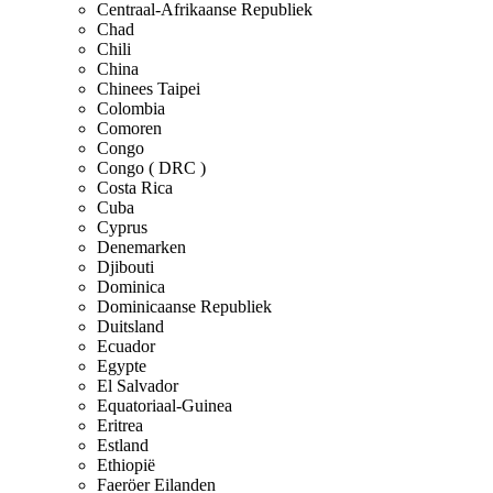
Centraal-Afrikaanse Republiek
Chad
Chili
China
Chinees Taipei
Colombia
Comoren
Congo
Congo ( DRC )
Costa Rica
Cuba
Cyprus
Denemarken
Djibouti
Dominica
Dominicaanse Republiek
Duitsland
Ecuador
Egypte
El Salvador
Equatoriaal-Guinea
Eritrea
Estland
Ethiopië
Faeröer Eilanden