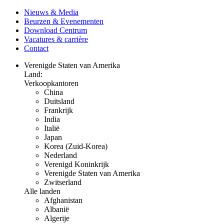
Nieuws & Media
Beurzen & Evenementen
Download Centrum
Vacatures & carrière
Contact
Verenigde Staten van Amerika
Land:
Verkoopkantoren
China
Duitsland
Frankrijk
India
Italië
Japan
Korea (Zuid-Korea)
Nederland
Verenigd Koninkrijk
Verenigde Staten van Amerika
Zwitserland
Alle landen
Afghanistan
Albanië
Algerije