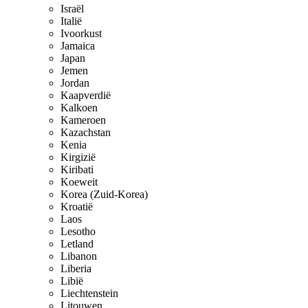
Israël
Italië
Ivoorkust
Jamaica
Japan
Jemen
Jordan
Kaapverdië
Kalkoen
Kameroen
Kazachstan
Kenia
Kirgizië
Kiribati
Koeweit
Korea (Zuid-Korea)
Kroatië
Laos
Lesotho
Letland
Libanon
Liberia
Libië
Liechtenstein
Litouwen