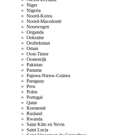
Niger
Nigeria
Noord-Korea
Noord-Macedonië
Noorwegen
Oeganda
Oekraïne
Oezbekistan
Oman
Oost-Timor
Oostenrijk
Pakistan
Panama
Papoea-Nieuw-Guinea
Paraguay
Peru
Polen
Portugal
Qatar
Roemenië
Rusland
Rwanda
Saint Kitts en Nevis
Saint Lucia