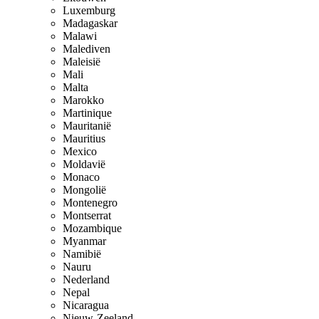
Luxemburg
Madagaskar
Malawi
Malediven
Maleisië
Mali
Malta
Marokko
Martinique
Mauritanië
Mauritius
Mexico
Moldavië
Monaco
Mongolië
Montenegro
Montserrat
Mozambique
Myanmar
Namibië
Nauru
Nederland
Nepal
Nicaragua
Nieuw-Zeeland