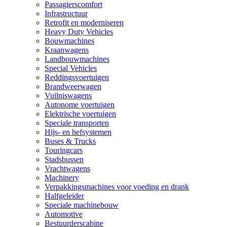
Passagierscomfort
Infrastructuur
Retrofit en moderniseren
Heavy Duty Vehicles
Bouwmachines
Kraanwagens
Landbouwmachines
Special Vehicles
Reddingsvoertuigen
Brandweerwagen
Vuilniswagens
Autonome voertuigen
Elektrische voertuigen
Speciale transporten
Hijs- en hefsystemen
Buses & Trucks
Touringcars
Stadsbussen
Vrachtwagens
Machinery
Verpakkingsmachines voor voeding en drank
Halfgeleider
Speciale machinebouw
Automotive
Bestuurderscabine