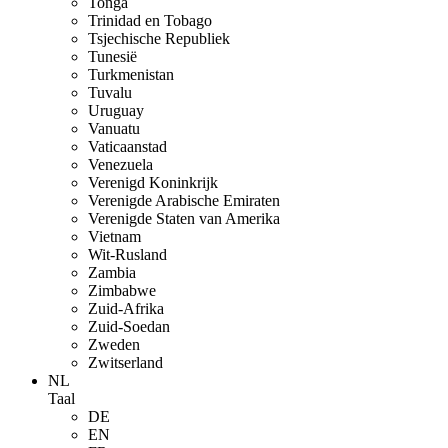
Tonga
Trinidad en Tobago
Tsjechische Republiek
Tunesië
Turkmenistan
Tuvalu
Uruguay
Vanuatu
Vaticaanstad
Venezuela
Verenigd Koninkrijk
Verenigde Arabische Emiraten
Verenigde Staten van Amerika
Vietnam
Wit-Rusland
Zambia
Zimbabwe
Zuid-Afrika
Zuid-Soedan
Zweden
Zwitserland
NL
Taal
DE
EN