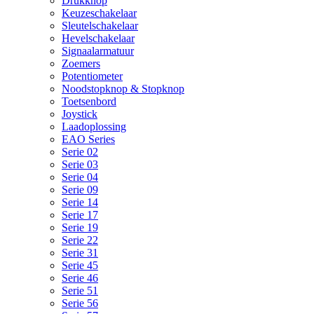
Drukknop
Keuzeschakelaar
Sleutelschakelaar
Hevelschakelaar
Signaalarmatuur
Zoemers
Potentiometer
Noodstopknop & Stopknop
Toetsenbord
Joystick
Laadoplossing
EAO Series
Serie 02
Serie 03
Serie 04
Serie 09
Serie 14
Serie 17
Serie 19
Serie 22
Serie 31
Serie 45
Serie 46
Serie 51
Serie 56