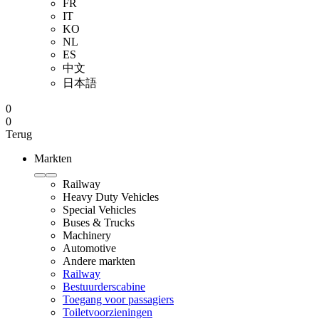
FR
IT
KO
NL
ES
中文
日本語
0
0
Terug
Markten
Railway
Heavy Duty Vehicles
Special Vehicles
Buses & Trucks
Machinery
Automotive
Andere markten
Railway
Bestuurderscabine
Toegang voor passagiers
Toiletvoorzieningen