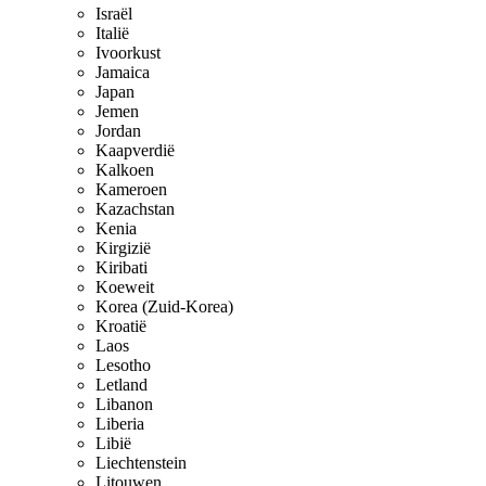
Israël
Italië
Ivoorkust
Jamaica
Japan
Jemen
Jordan
Kaapverdië
Kalkoen
Kameroen
Kazachstan
Kenia
Kirgizië
Kiribati
Koeweit
Korea (Zuid-Korea)
Kroatië
Laos
Lesotho
Letland
Libanon
Liberia
Libië
Liechtenstein
Litouwen