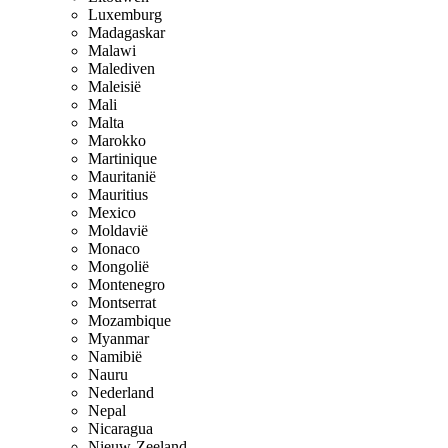
Luxemburg
Madagaskar
Malawi
Malediven
Maleisië
Mali
Malta
Marokko
Martinique
Mauritanië
Mauritius
Mexico
Moldavië
Monaco
Mongolië
Montenegro
Montserrat
Mozambique
Myanmar
Namibië
Nauru
Nederland
Nepal
Nicaragua
Nieuw-Zeeland