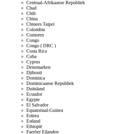
Centraal-Afrikaanse Republiek
Chad
Chili
China
Chinees Taipei
Colombia
Comoren
Congo
Congo ( DRC )
Costa Rica
Cuba
Cyprus
Denemarken
Djibouti
Dominica
Dominicaanse Republiek
Duitsland
Ecuador
Egypte
El Salvador
Equatoriaal-Guinea
Eritrea
Estland
Ethiopië
Faeröer Eilanden