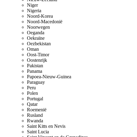
Niger
Nigeria
Noord-Korea
Noord-Macedonië
Noorwegen
Oeganda
Oekraïne
Oezbekistan
Oman
Oost-Timor
Oostenrijk
Pakistan
Panama
Papoea-Nieuw-Guinea
Paraguay
Peru
Polen
Portugal
Qatar
Roemenië
Rusland
Rwanda
Saint Kitts en Nevis
Saint Lucia