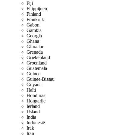
Fiji
Filippijnen
Finland
Frankrijk
Gabon
Gambia
Georgia
Ghana
Gibraltar
Grenada
Griekenland
Groenland
Guatemala
Guinee
Guinee-Bissau
Guyana
Haïti
Honduras
Hongarije
Ierland
IJsland
India
Indonesië
Irak
Iran