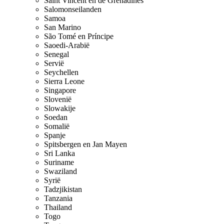
Saint Vincent en de Grenadines
Salomonseilanden
Samoa
San Marino
São Tomé en Príncipe
Saoedi-Arabië
Senegal
Servië
Seychellen
Sierra Leone
Singapore
Slovenië
Slowakije
Soedan
Somalië
Spanje
Spitsbergen en Jan Mayen
Sri Lanka
Suriname
Swaziland
Syrië
Tadzjikistan
Tanzania
Thailand
Togo