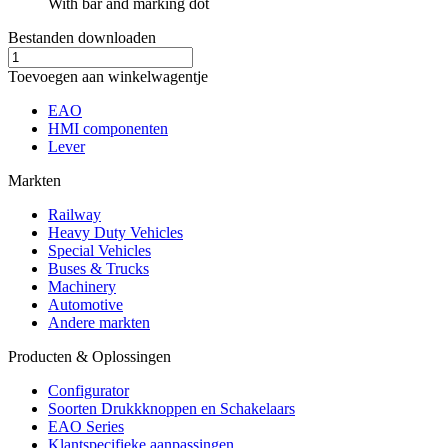
With bar and marking dot
Bestanden downloaden
Toevoegen aan winkelwagentje
EAO
HMI componenten
Lever
Markten
Railway
Heavy Duty Vehicles
Special Vehicles
Buses & Trucks
Machinery
Automotive
Andere markten
Producten & Oplossingen
Configurator
Soorten Drukkknoppen en Schakelaars
EAO Series
Klantspecifieke aanpassingen