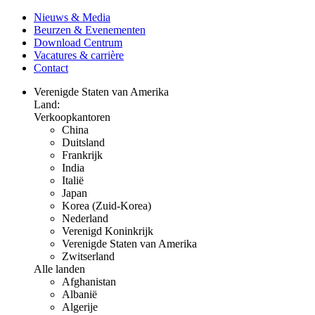
Nieuws & Media
Beurzen & Evenementen
Download Centrum
Vacatures & carrière
Contact
Verenigde Staten van Amerika
Land:
Verkoopkantoren
China
Duitsland
Frankrijk
India
Italië
Japan
Korea (Zuid-Korea)
Nederland
Verenigd Koninkrijk
Verenigde Staten van Amerika
Zwitserland
Alle landen
Afghanistan
Albanië
Algerije