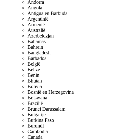
Andorra
Angola
Antigua en Barbuda
Argentinië
Armenië
Australië
Azerbeidzjan
Bahamas
Bahrein
Bangladesh
Barbados
België
Belize
Benin
Bhutan
Bolivia
Bosnië en Herzegovina
Botswana
Brazilië
Brunei Darussalam
Bulgarije
Burkina Faso
Burundi
Cambodja
Canada