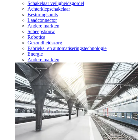
Schakelaar veiligheidsgordel
Achterklepschakelaar
Besturingsunits
Laadconnector
Andere markten
Scheepsbouw
Robotica
Gezondheidszorg
Fabrieks- en automatiseringstechnologie
Energie
Andere markten