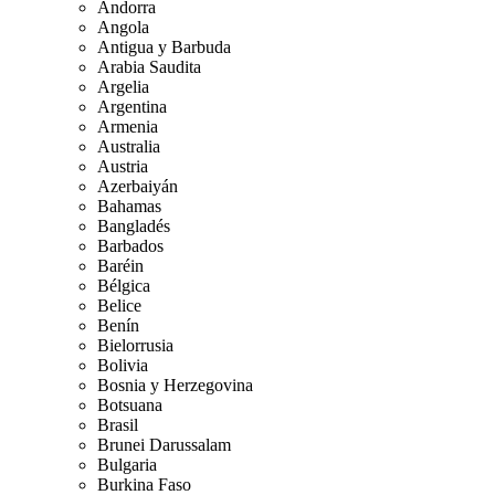
Andorra
Angola
Antigua y Barbuda
Arabia Saudita
Argelia
Argentina
Armenia
Australia
Austria
Azerbaiyán
Bahamas
Bangladés
Barbados
Baréin
Bélgica
Belice
Benín
Bielorrusia
Bolivia
Bosnia y Herzegovina
Botsuana
Brasil
Brunei Darussalam
Bulgaria
Burkina Faso