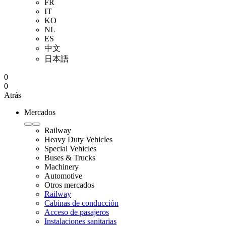
FR
IT
KO
NL
ES
中文
日本語
0
0
Atrás
Mercados
Railway
Heavy Duty Vehicles
Special Vehicles
Buses & Trucks
Machinery
Automotive
Otros mercados
Railway
Cabinas de conducción
Acceso de pasajeros
Instalaciones sanitarias