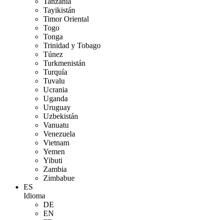
Tanzania
Tayikistán
Timor Oriental
Togo
Tonga
Trinidad y Tobago
Túnez
Turkmenistán
Turquía
Tuvalu
Ucrania
Uganda
Uruguay
Uzbekistán
Vanuatu
Venezuela
Vietnam
Yemen
Yibuti
Zambia
Zimbabue
ES
Idioma
DE
EN