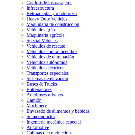
Confort de los pasajeros
Infraestructura
Retroadaptar y modernizar
Heavy Duty Vehicles
Maquinaria de construcción
Vehículos grúa
Maquinaria agrícola
Special Vehicles
Vehículos de rescate
Vehículos contra incendios
Vehículos de eliminación
Vehículos autónomos
Vehículos eléctricos
Transportes especiales
Sistemas de elevación
Buses & Trucks
Entrenadores
Autobuses urbanos
Camión
Machinery
Envasado de alimentos y bebidas
Semiconductor
Ingeniería mecánica especial
Automotive
Cabinas de conducción