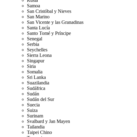
Rusia
Samoa
San Cristóbal y Nieves
San Marino
San Vicente y las Granadinas
Santa Lucía
Santo Tomé y Príncipe
Senegal
Serbia
Seychelles
Sierra Leona
Singapur
Siria
Somalia
Sri Lanka
Suazilandia
Sudáfrica
Sudán
Sudán del Sur
Suecia
Suiza
Surinam
Svalbard y Jan Mayen
Tailandia
Taipei Chino