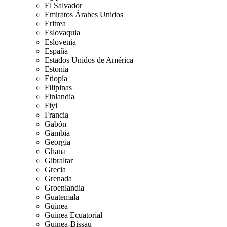
El Salvador
Emiratos Árabes Unidos
Eritrea
Eslovaquia
Eslovenia
España
Estados Unidos de América
Estonia
Etiopía
Filipinas
Finlandia
Fiyi
Francia
Gabón
Gambia
Georgia
Ghana
Gibraltar
Grecia
Grenada
Groenlandia
Guatemala
Guinea
Guinea Ecuatorial
Guinea-Bissau