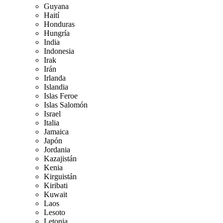
Guyana
Haití
Honduras
Hungría
India
Indonesia
Irak
Irán
Irlanda
Islandia
Islas Feroe
Islas Salomón
Israel
Italia
Jamaica
Japón
Jordania
Kazajistán
Kenia
Kirguistán
Kiribati
Kuwait
Laos
Lesoto
Letonia