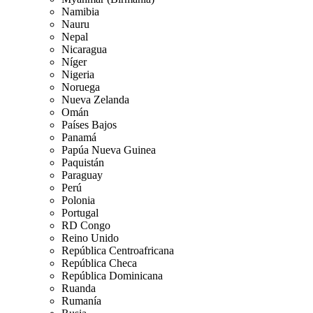
Namibia
Nauru
Nepal
Nicaragua
Níger
Nigeria
Noruega
Nueva Zelanda
Omán
Países Bajos
Panamá
Papúa Nueva Guinea
Paquistán
Paraguay
Perú
Polonia
Portugal
RD Congo
Reino Unido
República Centroafricana
República Checa
República Dominicana
Ruanda
Rumanía