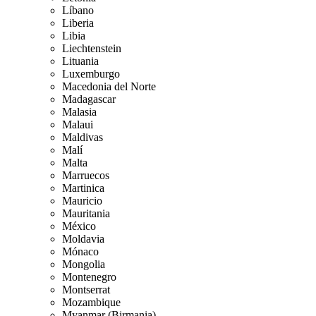
Líbano
Liberia
Libia
Liechtenstein
Lituania
Luxemburgo
Macedonia del Norte
Madagascar
Malasia
Malaui
Maldivas
Malí
Malta
Marruecos
Martinica
Mauricio
Mauritania
México
Moldavia
Mónaco
Mongolia
Montenegro
Montserrat
Mozambique
Myanmar (Birmania)