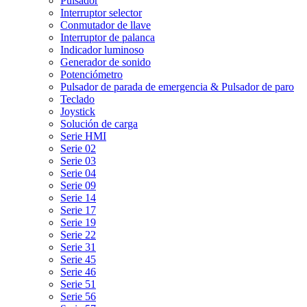
Pulsador
Interruptor selector
Conmutador de llave
Interruptor de palanca
Indicador luminoso
Generador de sonido
Potenciómetro
Pulsador de parada de emergencia & Pulsador de paro
Teclado
Joystick
Solución de carga
Serie HMI
Serie 02
Serie 03
Serie 04
Serie 09
Serie 14
Serie 17
Serie 19
Serie 22
Serie 31
Serie 45
Serie 46
Serie 51
Serie 56