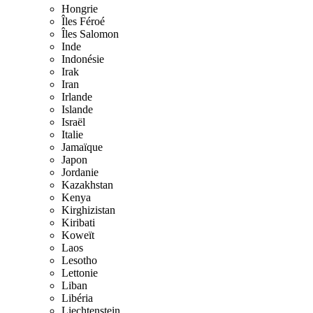
Hongrie
Îles Féroé
Îles Salomon
Inde
Indonésie
Irak
Iran
Irlande
Islande
Israël
Italie
Jamaïque
Japon
Jordanie
Kazakhstan
Kenya
Kirghizistan
Kiribati
Koweït
Laos
Lesotho
Lettonie
Liban
Libéria
Liechtenstein