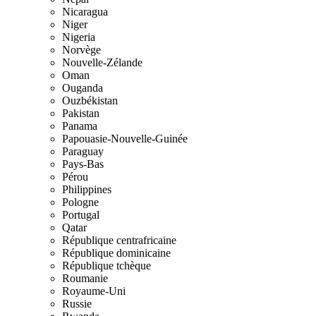
Nicaragua
Niger
Nigeria
Norvège
Nouvelle-Zélande
Oman
Ouganda
Ouzbékistan
Pakistan
Panama
Papouasie-Nouvelle-Guinée
Paraguay
Pays-Bas
Pérou
Philippines
Pologne
Portugal
Qatar
République centrafricaine
République dominicaine
République tchèque
Roumanie
Royaume-Uni
Russie