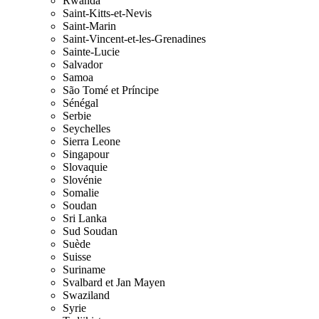
Rwanda
Saint-Kitts-et-Nevis
Saint-Marin
Saint-Vincent-et-les-Grenadines
Sainte-Lucie
Salvador
Samoa
São Tomé et Príncipe
Sénégal
Serbie
Seychelles
Sierra Leone
Singapour
Slovaquie
Slovénie
Somalie
Soudan
Sri Lanka
Sud Soudan
Suède
Suisse
Suriname
Svalbard et Jan Mayen
Swaziland
Syrie