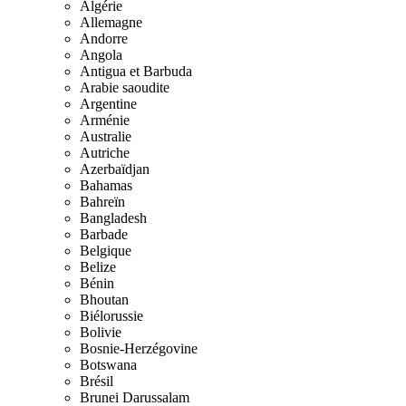
Algérie
Allemagne
Andorre
Angola
Antigua et Barbuda
Arabie saoudite
Argentine
Arménie
Australie
Autriche
Azerbaïdjan
Bahamas
Bahreïn
Bangladesh
Barbade
Belgique
Belize
Bénin
Bhoutan
Biélorussie
Bolivie
Bosnie-Herzégovine
Botswana
Brésil
Brunei Darussalam