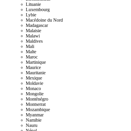
Lituanie
Luxembourg
Lybie
Macédoine du Nord
Madagascar
Malaisie
Malawi
Maldives
Mali
Malte
Maroc
Martinique
Maurice
Mauritanie
Mexique
Moldavie
Monaco
Mongolie
Monténégro
Montserrat
Mozambique
Myanmar
Namibie
Nauru
Népal