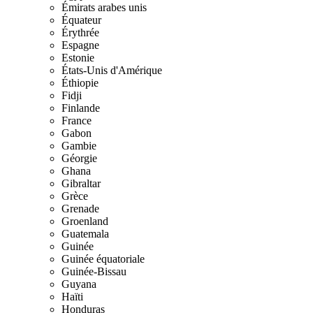
Émirats arabes unis
Équateur
Érythrée
Espagne
Estonie
États-Unis d'Amérique
Éthiopie
Fidji
Finlande
France
Gabon
Gambie
Géorgie
Ghana
Gibraltar
Grèce
Grenade
Groenland
Guatemala
Guinée
Guinée équatoriale
Guinée-Bissau
Guyana
Haïti
Honduras