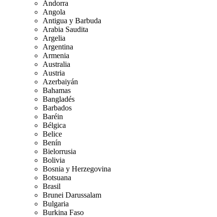
Andorra
Angola
Antigua y Barbuda
Arabia Saudita
Argelia
Argentina
Armenia
Australia
Austria
Azerbaiyán
Bahamas
Bangladés
Barbados
Baréin
Bélgica
Belice
Benín
Bielorrusia
Bolivia
Bosnia y Herzegovina
Botsuana
Brasil
Brunei Darussalam
Bulgaria
Burkina Faso