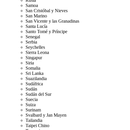
Rusia
Samoa
San Cristóbal y Nieves
San Marino
San Vicente y las Granadinas
Santa Lucía
Santo Tomé y Príncipe
Senegal
Serbia
Seychelles
Sierra Leona
Singapur
Siria
Somalia
Sri Lanka
Suazilandia
Sudáfrica
Sudán
Sudán del Sur
Suecia
Suiza
Surinam
Svalbard y Jan Mayen
Tailandia
Taipei Chino