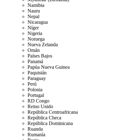
Namibia
Nauru
Nepal
Nicaragua
Níger
Nigeria
Noruega
Nueva Zelanda
Omán
Países Bajos
Panamá
Papúa Nueva Guinea
Paquistán
Paraguay
Perú
Polonia
Portugal
RD Congo
Reino Unido
República Centroafricana
República Checa
República Dominicana
Ruanda
Rumanía