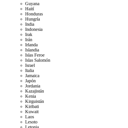
Guyana
Haití
Honduras
Hungría
India
Indonesia
Irak
Irán
Irlanda
Islandia
Islas Feroe
Islas Salomón
Israel
Italia
Jamaica
Japón
Jordania
Kazajistán
Kenia
Kirguistán
Kiribati
Kuwait
Laos
Lesoto
Letonia