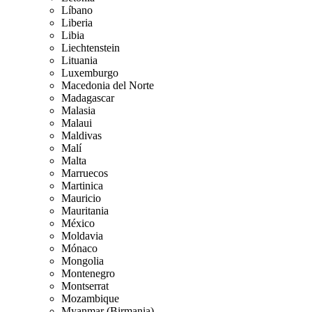
Líbano
Liberia
Libia
Liechtenstein
Lituania
Luxemburgo
Macedonia del Norte
Madagascar
Malasia
Malaui
Maldivas
Malí
Malta
Marruecos
Martinica
Mauricio
Mauritania
México
Moldavia
Mónaco
Mongolia
Montenegro
Montserrat
Mozambique
Myanmar (Birmania)