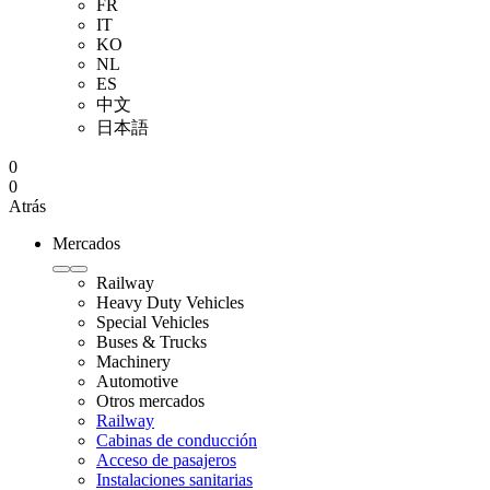
FR
IT
KO
NL
ES
中文
日本語
0
0
Atrás
Mercados
Railway
Heavy Duty Vehicles
Special Vehicles
Buses & Trucks
Machinery
Automotive
Otros mercados
Railway
Cabinas de conducción
Acceso de pasajeros
Instalaciones sanitarias