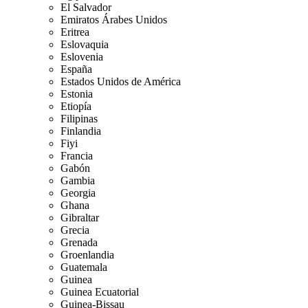
El Salvador
Emiratos Árabes Unidos
Eritrea
Eslovaquia
Eslovenia
España
Estados Unidos de América
Estonia
Etiopía
Filipinas
Finlandia
Fiyi
Francia
Gabón
Gambia
Georgia
Ghana
Gibraltar
Grecia
Grenada
Groenlandia
Guatemala
Guinea
Guinea Ecuatorial
Guinea-Bissau