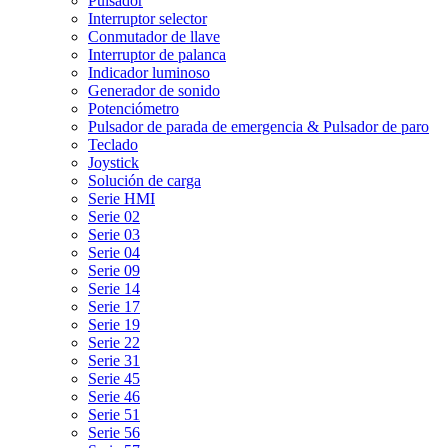
Pulsador
Interruptor selector
Conmutador de llave
Interruptor de palanca
Indicador luminoso
Generador de sonido
Potenciómetro
Pulsador de parada de emergencia & Pulsador de paro
Teclado
Joystick
Solución de carga
Serie HMI
Serie 02
Serie 03
Serie 04
Serie 09
Serie 14
Serie 17
Serie 19
Serie 22
Serie 31
Serie 45
Serie 46
Serie 51
Serie 56