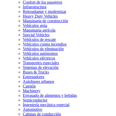
Confort de los pasajeros
Infraestructura
Retroadaptar y modernizar
Heavy Duty Vehicles
Maquinaria de construcción
Vehículos grúa
Maquinaria agrícola
Special Vehicles
Vehículos de rescate
Vehículos contra incendios
Vehículos de eliminación
Vehículos autónomos
Vehículos eléctricos
Transportes especiales
Sistemas de elevación
Buses & Trucks
Entrenadores
Autobuses urbanos
Camión
Machinery
Envasado de alimentos y bebidas
Semiconductor
Ingeniería mecánica especial
Automotive
Cabinas de conducción