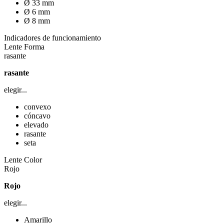
Ø 33 mm
Ø 6 mm
Ø 8 mm
Indicadores de funcionamiento
Lente Forma
rasante
rasante
elegir...
convexo
cóncavo
elevado
rasante
seta
Lente Color
Rojo
Rojo
elegir...
Amarillo