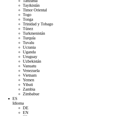
Tanzania
Tayikistán
Timor Oriental
Togo
Tonga
Trinidad y Tobago
Túnez
Turkmenistán
Turquía
Tuvalu
Ucrania
Uganda
Uruguay
Uzbekistán
Vanuatu
Venezuela
Vietnam
Yemen
Yibuti
Zambia
Zimbabue
ES
Idioma
DE
EN