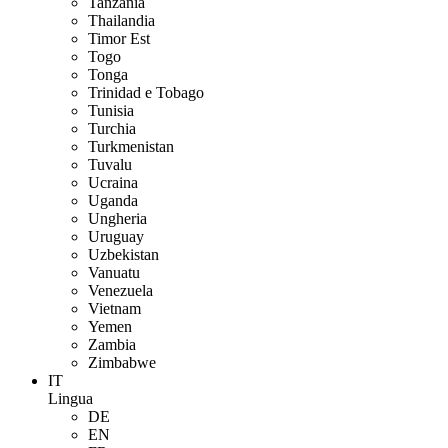
Tanzania
Thailandia
Timor Est
Togo
Tonga
Trinidad e Tobago
Tunisia
Turchia
Turkmenistan
Tuvalu
Ucraina
Uganda
Ungheria
Uruguay
Uzbekistan
Vanuatu
Venezuela
Vietnam
Yemen
Zambia
Zimbabwe
IT
Lingua
DE
EN