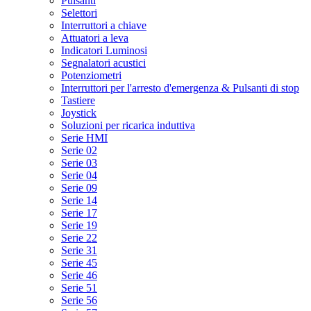
Pulsanti
Selettori
Interruttori a chiave
Attuatori a leva
Indicatori Luminosi
Segnalatori acustici
Potenziometri
Interruttori per l'arresto d'emergenza & Pulsanti di stop
Tastiere
Joystick
Soluzioni per ricarica induttiva
Serie HMI
Serie 02
Serie 03
Serie 04
Serie 09
Serie 14
Serie 17
Serie 19
Serie 22
Serie 31
Serie 45
Serie 46
Serie 51
Serie 56