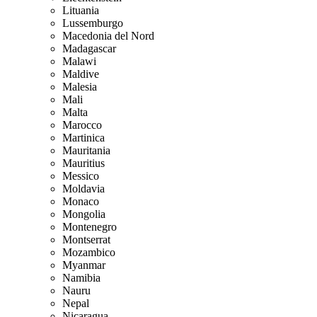
Lituania
Lussemburgo
Macedonia del Nord
Madagascar
Malawi
Maldive
Malesia
Mali
Malta
Marocco
Martinica
Mauritania
Mauritius
Messico
Moldavia
Monaco
Mongolia
Montenegro
Montserrat
Mozambico
Myanmar
Namibia
Nauru
Nepal
Nicaragua