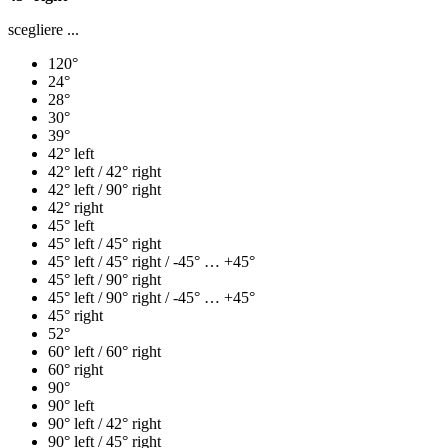
scegliere ...
120°
24°
28°
30°
39°
42° left
42° left / 42° right
42° left / 90° right
42° right
45° left
45° left / 45° right
45° left / 45° right / -45° … +45°
45° left / 90° right
45° left / 90° right / -45° … +45°
45° right
52°
60° left / 60° right
60° right
90°
90° left
90° left / 42° right
90° left / 45° right