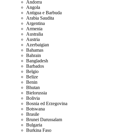
Andorra
Angola
Antigua e Barbuda
Arabia Saudita
Argentina
Armenia
Australia
Austria
Azerbaigian
Bahamas
Bahrain
Bangladesh
Barbados
Belgio
Belize
Benin
Bhutan
Bielorussia
Bolivia
Bosnia ed Erzegovina
Botswana
Brasile
Brunei Darussalam
Bulgaria
Burkina Faso