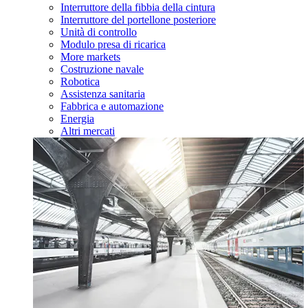
Interruttore della fibbia della cintura
Interruttore del portellone posteriore
Unità di controllo
Modulo presa di ricarica
More markets
Costruzione navale
Robotica
Assistenza sanitaria
Fabbrica e automazione
Energia
Altri mercati