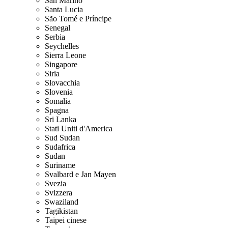
San Marino
Santa Lucia
São Tomé e Príncipe
Senegal
Serbia
Seychelles
Sierra Leone
Singapore
Siria
Slovacchia
Slovenia
Somalia
Spagna
Sri Lanka
Stati Uniti d'America
Sud Sudan
Sudafrica
Sudan
Suriname
Svalbard e Jan Mayen
Svezia
Svizzera
Swaziland
Tagikistan
Taipei cinese