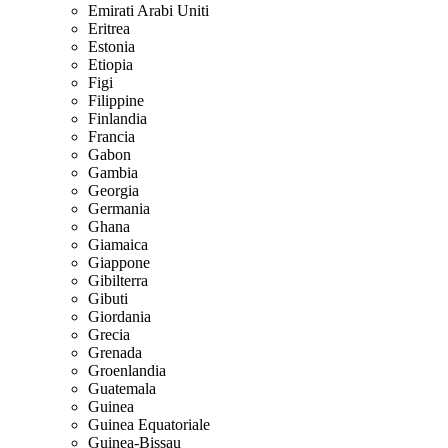
Emirati Arabi Uniti
Eritrea
Estonia
Etiopia
Figi
Filippine
Finlandia
Francia
Gabon
Gambia
Georgia
Germania
Ghana
Giamaica
Giappone
Gibilterra
Gibuti
Giordania
Grecia
Grenada
Groenlandia
Guatemala
Guinea
Guinea Equatoriale
Guinea-Bissau