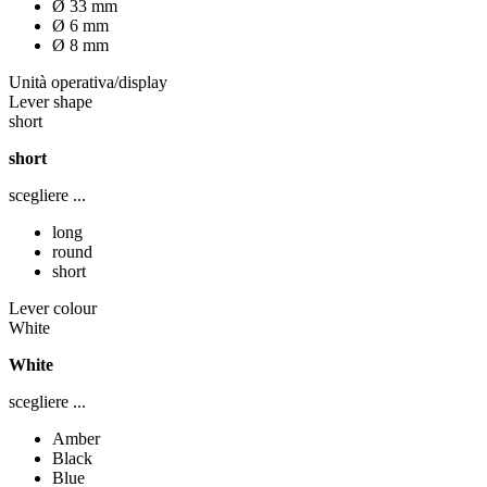
Ø 33 mm
Ø 6 mm
Ø 8 mm
Unità operativa/display
Lever shape
short
short
scegliere ...
long
round
short
Lever colour
White
White
scegliere ...
Amber
Black
Blue