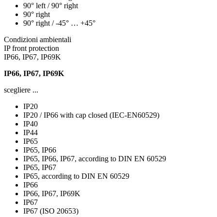
90° left / 90° right
90° right
90° right / -45° … +45°
Condizioni ambientali
IP front protection
IP66, IP67, IP69K
IP66, IP67, IP69K
scegliere ...
IP20
IP20 / IP66 with cap closed (IEC-EN60529)
IP40
IP44
IP65
IP65, IP66
IP65, IP66, IP67, according to DIN EN 60529
IP65, IP67
IP65, according to DIN EN 60529
IP66
IP66, IP67, IP69K
IP67
IP67 (ISO 20653)