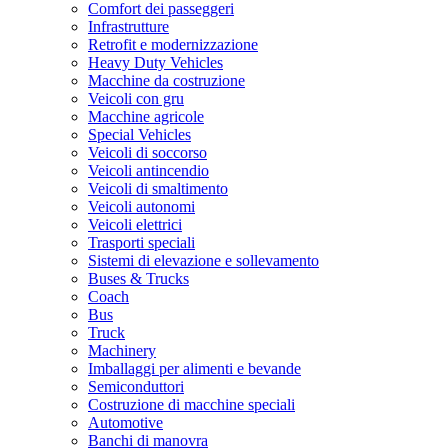
Comfort dei passeggeri
Infrastrutture
Retrofit e modernizzazione
Heavy Duty Vehicles
Macchine da costruzione
Veicoli con gru
Macchine agricole
Special Vehicles
Veicoli di soccorso
Veicoli antincendio
Veicoli di smaltimento
Veicoli autonomi
Veicoli elettrici
Trasporti speciali
Sistemi di elevazione e sollevamento
Buses & Trucks
Coach
Bus
Truck
Machinery
Imballaggi per alimenti e bevande
Semiconduttori
Costruzione di macchine speciali
Automotive
Banchi di manovra