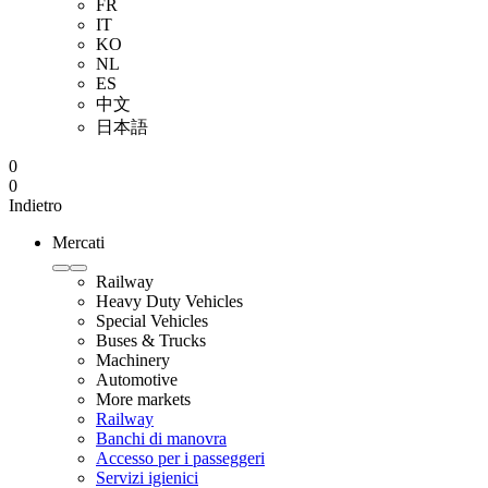
FR
IT
KO
NL
ES
中文
日本語
0
0
Indietro
Mercati
Railway
Heavy Duty Vehicles
Special Vehicles
Buses & Trucks
Machinery
Automotive
More markets
Railway
Banchi di manovra
Accesso per i passeggeri
Servizi igienici