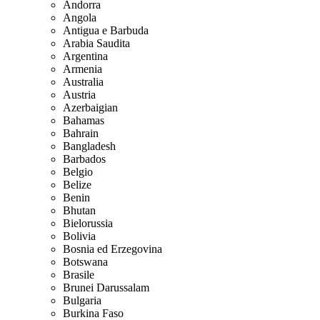
Andorra
Angola
Antigua e Barbuda
Arabia Saudita
Argentina
Armenia
Australia
Austria
Azerbaigian
Bahamas
Bahrain
Bangladesh
Barbados
Belgio
Belize
Benin
Bhutan
Bielorussia
Bolivia
Bosnia ed Erzegovina
Botswana
Brasile
Brunei Darussalam
Bulgaria
Burkina Faso