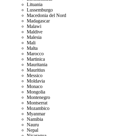
Lituania
Lussemburgo
Macedonia del Nord
Madagascar
Malawi
Maldive
Malesia
Mali
Malta
Marocco
Martinica
Mauritania
Mauritius
Messico
Moldavia
Monaco
Mongolia
Montenegro
Montserrat
Mozambico
Myanmar
Namibia
Nauru
Nepal
Nicaragua