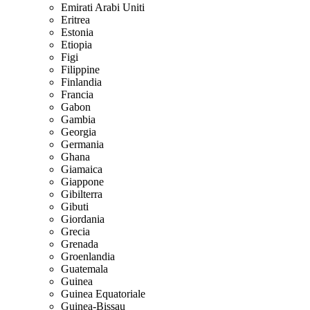
Emirati Arabi Uniti
Eritrea
Estonia
Etiopia
Figi
Filippine
Finlandia
Francia
Gabon
Gambia
Georgia
Germania
Ghana
Giamaica
Giappone
Gibilterra
Gibuti
Giordania
Grecia
Grenada
Groenlandia
Guatemala
Guinea
Guinea Equatoriale
Guinea-Bissau