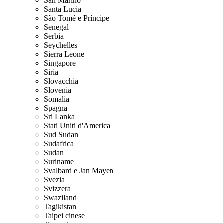
San Marino
Santa Lucia
São Tomé e Príncipe
Senegal
Serbia
Seychelles
Sierra Leone
Singapore
Siria
Slovacchia
Slovenia
Somalia
Spagna
Sri Lanka
Stati Uniti d'America
Sud Sudan
Sudafrica
Sudan
Suriname
Svalbard e Jan Mayen
Svezia
Svizzera
Swaziland
Tagikistan
Taipei cinese