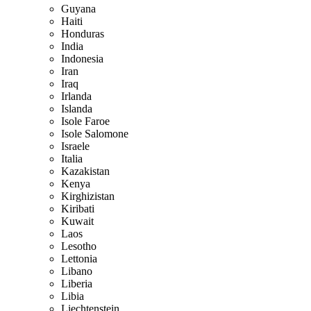
Guyana
Haiti
Honduras
India
Indonesia
Iran
Iraq
Irlanda
Islanda
Isole Faroe
Isole Salomone
Israele
Italia
Kazakistan
Kenya
Kirghizistan
Kiribati
Kuwait
Laos
Lesotho
Lettonia
Libano
Liberia
Libia
Liechtenstein