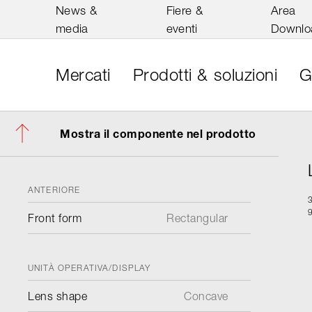
News &
Fiere &
Area
media
eventi
Downlo
Mercati
Prodotti & soluzioni
G
Mostra il componente nel prodotto
ANTERIORE
Front form
Rectangular
UNITÀ OPERATIVA/DISPLAY
Lens shape
Concave