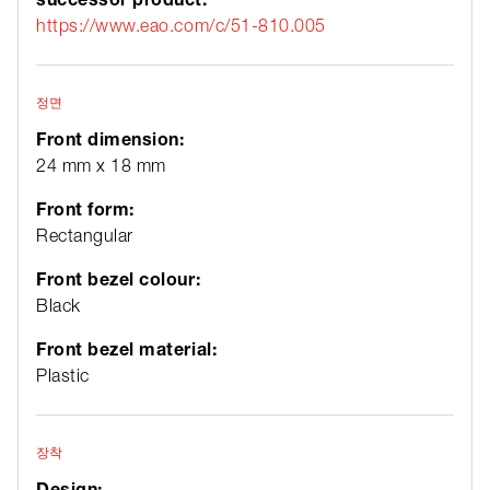
https://www.eao.com/c/51-810.005
정면
Front dimension:
24 mm x 18 mm
Front form:
Rectangular
Front bezel colour:
Black
Front bezel material:
Plastic
장착
Design: