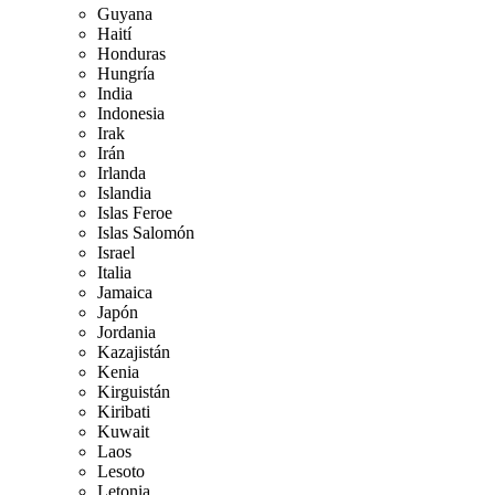
Guyana
Haití
Honduras
Hungría
India
Indonesia
Irak
Irán
Irlanda
Islandia
Islas Feroe
Islas Salomón
Israel
Italia
Jamaica
Japón
Jordania
Kazajistán
Kenia
Kirguistán
Kiribati
Kuwait
Laos
Lesoto
Letonia