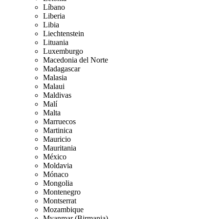
Líbano
Liberia
Libia
Liechtenstein
Lituania
Luxemburgo
Macedonia del Norte
Madagascar
Malasia
Malaui
Maldivas
Malí
Malta
Marruecos
Martinica
Mauricio
Mauritania
México
Moldavia
Mónaco
Mongolia
Montenegro
Montserrat
Mozambique
Myanmar (Birmania)