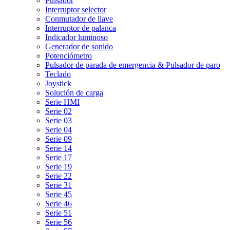
Pulsador
Interruptor selector
Conmutador de llave
Interruptor de palanca
Indicador luminoso
Generador de sonido
Potenciómetro
Pulsador de parada de emergencia & Pulsador de paro
Teclado
Joystick
Solución de carga
Serie HMI
Serie 02
Serie 03
Serie 04
Serie 09
Serie 14
Serie 17
Serie 19
Serie 22
Serie 31
Serie 45
Serie 46
Serie 51
Serie 56