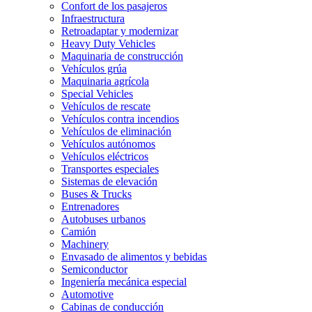
Confort de los pasajeros
Infraestructura
Retroadaptar y modernizar
Heavy Duty Vehicles
Maquinaria de construcción
Vehículos grúa
Maquinaria agrícola
Special Vehicles
Vehículos de rescate
Vehículos contra incendios
Vehículos de eliminación
Vehículos autónomos
Vehículos eléctricos
Transportes especiales
Sistemas de elevación
Buses & Trucks
Entrenadores
Autobuses urbanos
Camión
Machinery
Envasado de alimentos y bebidas
Semiconductor
Ingeniería mecánica especial
Automotive
Cabinas de conducción