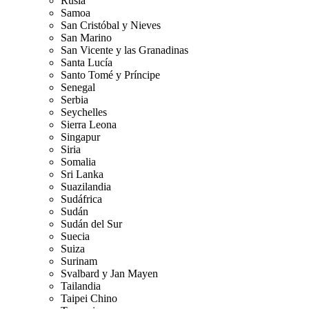
Rusia
Samoa
San Cristóbal y Nieves
San Marino
San Vicente y las Granadinas
Santa Lucía
Santo Tomé y Príncipe
Senegal
Serbia
Seychelles
Sierra Leona
Singapur
Siria
Somalia
Sri Lanka
Suazilandia
Sudáfrica
Sudán
Sudán del Sur
Suecia
Suiza
Surinam
Svalbard y Jan Mayen
Tailandia
Taipei Chino