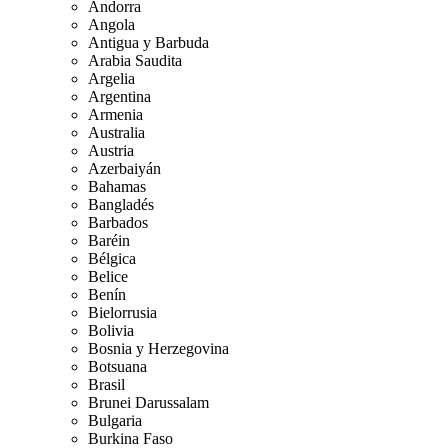
Andorra
Angola
Antigua y Barbuda
Arabia Saudita
Argelia
Argentina
Armenia
Australia
Austria
Azerbaiyán
Bahamas
Bangladés
Barbados
Baréin
Bélgica
Belice
Benín
Bielorrusia
Bolivia
Bosnia y Herzegovina
Botsuana
Brasil
Brunei Darussalam
Bulgaria
Burkina Faso