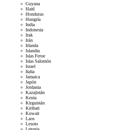
Guyana
Haití
Honduras
Hungría
India
Indonesia
Irak
Irán
Irlanda
Islandia
Islas Feroe
Islas Salomón
Israel
Italia
Jamaica
Japón
Jordania
Kazajistán
Kenia
Kirguistán
Kiribati
Kuwait
Laos
Lesoto
Letonia