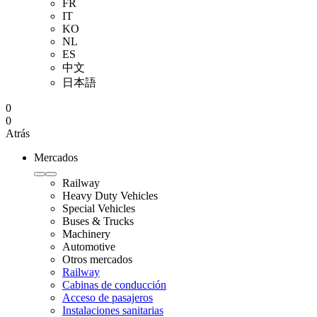
FR
IT
KO
NL
ES
中文
日本語
0
0
Atrás
Mercados
Railway
Heavy Duty Vehicles
Special Vehicles
Buses & Trucks
Machinery
Automotive
Otros mercados
Railway
Cabinas de conducción
Acceso de pasajeros
Instalaciones sanitarias