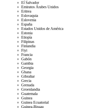
El Salvador
Emiratos Árabes Unidos
Eritrea
Eslovaquia
Eslovenia
España
Estados Unidos de América
Estonia
Etiopía
Filipinas
Finlandia
Fiyi
Francia
Gabón
Gambia
Georgia
Ghana
Gibraltar
Grecia
Grenada
Groenlandia
Guatemala
Guinea
Guinea Ecuatorial
Guinea-Bissau