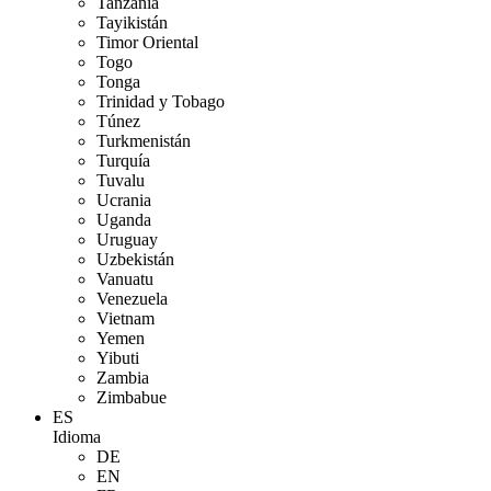
Tanzania
Tayikistán
Timor Oriental
Togo
Tonga
Trinidad y Tobago
Túnez
Turkmenistán
Turquía
Tuvalu
Ucrania
Uganda
Uruguay
Uzbekistán
Vanuatu
Venezuela
Vietnam
Yemen
Yibuti
Zambia
Zimbabue
ES
Idioma
DE
EN