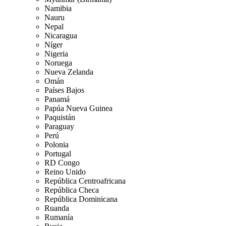
Namibia
Nauru
Nepal
Nicaragua
Níger
Nigeria
Noruega
Nueva Zelanda
Omán
Países Bajos
Panamá
Papúa Nueva Guinea
Paquistán
Paraguay
Perú
Polonia
Portugal
RD Congo
Reino Unido
República Centroafricana
República Checa
República Dominicana
Ruanda
Rumanía