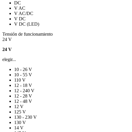
DC
V AC
V AC/DC
V DC
V DC (LED)
Tensión de funcionamiento
24 V
24 V
elegir...
10 - 26 V
10 - 55 V
110 V
12 - 18 V
12 - 240 V
12 - 28 V
12 - 48 V
12 V
125 V
130 - 230 V
130 V
14 V