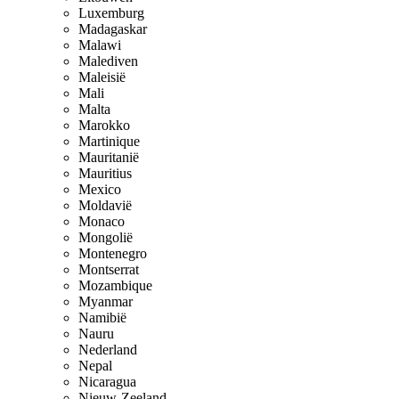
Luxemburg
Madagaskar
Malawi
Malediven
Maleisië
Mali
Malta
Marokko
Martinique
Mauritanië
Mauritius
Mexico
Moldavië
Monaco
Mongolië
Montenegro
Montserrat
Mozambique
Myanmar
Namibië
Nauru
Nederland
Nepal
Nicaragua
Nieuw-Zeeland