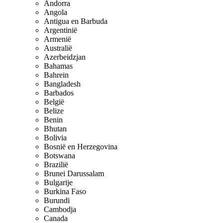
Andorra
Angola
Antigua en Barbuda
Argentinië
Armenië
Australië
Azerbeidzjan
Bahamas
Bahrein
Bangladesh
Barbados
België
Belize
Benin
Bhutan
Bolivia
Bosnië en Herzegovina
Botswana
Brazilië
Brunei Darussalam
Bulgarije
Burkina Faso
Burundi
Cambodja
Canada