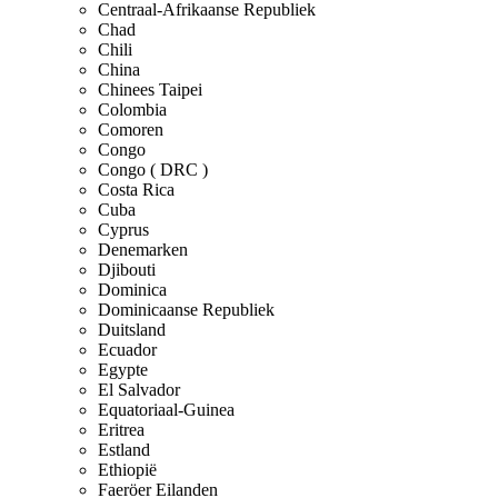
Centraal-Afrikaanse Republiek
Chad
Chili
China
Chinees Taipei
Colombia
Comoren
Congo
Congo ( DRC )
Costa Rica
Cuba
Cyprus
Denemarken
Djibouti
Dominica
Dominicaanse Republiek
Duitsland
Ecuador
Egypte
El Salvador
Equatoriaal-Guinea
Eritrea
Estland
Ethiopië
Faeröer Eilanden