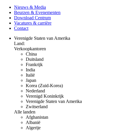
Nieuws & Media
Beurzen & Evenementen
Download Centrum
Vacatures & carrière
Contact
Verenigde Staten van Amerika
Land:
Verkoopkantoren
China
Duitsland
Frankrijk
India
Italië
Japan
Korea (Zuid-Korea)
Nederland
Verenigd Koninkrijk
Verenigde Staten van Amerika
Zwitserland
Alle landen
Afghanistan
Albanië
Algerije