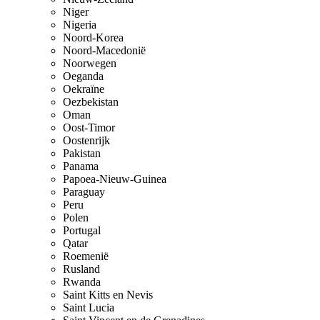
Niger
Nigeria
Noord-Korea
Noord-Macedonië
Noorwegen
Oeganda
Oekraïne
Oezbekistan
Oman
Oost-Timor
Oostenrijk
Pakistan
Panama
Papoea-Nieuw-Guinea
Paraguay
Peru
Polen
Portugal
Qatar
Roemenië
Rusland
Rwanda
Saint Kitts en Nevis
Saint Lucia