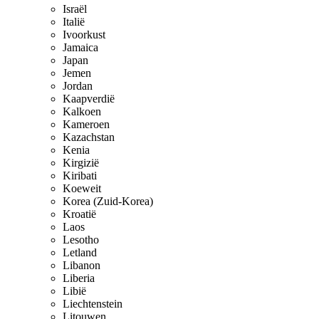
Israël
Italië
Ivoorkust
Jamaica
Japan
Jemen
Jordan
Kaapverdië
Kalkoen
Kameroen
Kazachstan
Kenia
Kirgizië
Kiribati
Koeweit
Korea (Zuid-Korea)
Kroatië
Laos
Lesotho
Letland
Libanon
Liberia
Libië
Liechtenstein
Litouwen