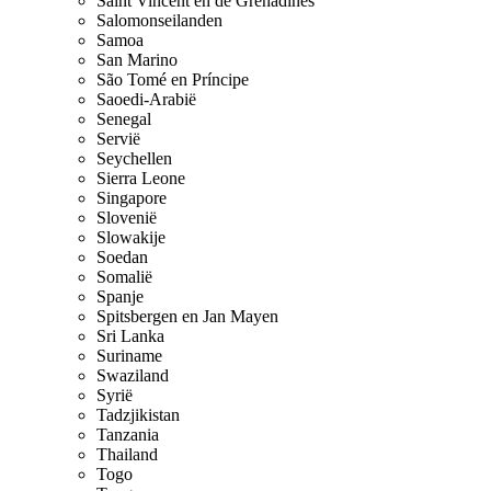
Saint Vincent en de Grenadines
Salomonseilanden
Samoa
San Marino
São Tomé en Príncipe
Saoedi-Arabië
Senegal
Servië
Seychellen
Sierra Leone
Singapore
Slovenië
Slowakije
Soedan
Somalië
Spanje
Spitsbergen en Jan Mayen
Sri Lanka
Suriname
Swaziland
Syrië
Tadzjikistan
Tanzania
Thailand
Togo