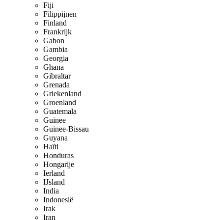
Fiji
Filippijnen
Finland
Frankrijk
Gabon
Gambia
Georgia
Ghana
Gibraltar
Grenada
Griekenland
Groenland
Guatemala
Guinee
Guinee-Bissau
Guyana
Haïti
Honduras
Hongarije
Ierland
IJsland
India
Indonesië
Irak
Iran