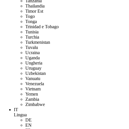
Tanzania
Thailandia
Timor Est
Togo
Tonga
Trinidad e Tobago
Tunisia
Turchia
Turkmenistan
Tuvalu
Ucraina
Uganda
Ungheria
Uruguay
Uzbekistan
Vanuatu
Venezuela
Vietnam
Yemen
Zambia
Zimbabwe
IT
Lingua
DE
EN