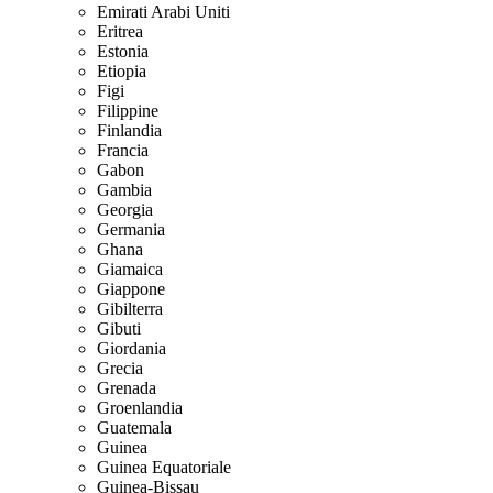
Emirati Arabi Uniti
Eritrea
Estonia
Etiopia
Figi
Filippine
Finlandia
Francia
Gabon
Gambia
Georgia
Germania
Ghana
Giamaica
Giappone
Gibilterra
Gibuti
Giordania
Grecia
Grenada
Groenlandia
Guatemala
Guinea
Guinea Equatoriale
Guinea-Bissau