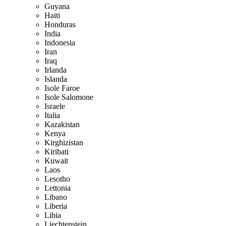
Guyana
Haiti
Honduras
India
Indonesia
Iran
Iraq
Irlanda
Islanda
Isole Faroe
Isole Salomone
Israele
Italia
Kazakistan
Kenya
Kirghizistan
Kiribati
Kuwait
Laos
Lesotho
Lettonia
Libano
Liberia
Libia
Liechtenstein