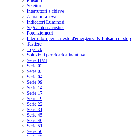
Pulsanti
Selettori
Interruttori a chiave
Attuatori a leva
Indicatori Luminosi
Segnalatori acustici
Potenziometri
Interruttori per l'arresto d'emergenza & Pulsanti di stop
Tastiere
Joystick
Soluzioni per ricarica induttiva
Serie HMI
Serie 02
Serie 03
Serie 04
Serie 09
Serie 14
Serie 17
Serie 19
Serie 22
Serie 31
Serie 45
Serie 46
Serie 51
Serie 56