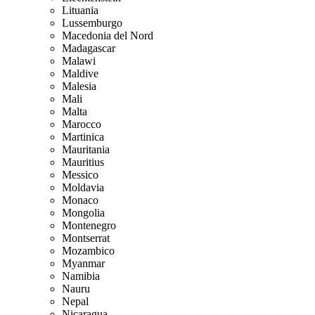
Lituania
Lussemburgo
Macedonia del Nord
Madagascar
Malawi
Maldive
Malesia
Mali
Malta
Marocco
Martinica
Mauritania
Mauritius
Messico
Moldavia
Monaco
Mongolia
Montenegro
Montserrat
Mozambico
Myanmar
Namibia
Nauru
Nepal
Nicaragua