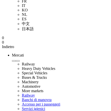
FR
IT
KO
NL
ES
中文
日本語
0
0
Indietro
Mercati
Railway
Heavy Duty Vehicles
Special Vehicles
Buses & Trucks
Machinery
Automotive
More markets
Railway
Banchi di manovra
Accesso per i passeggeri
Servizi igienici