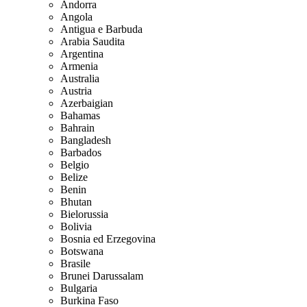
Andorra
Angola
Antigua e Barbuda
Arabia Saudita
Argentina
Armenia
Australia
Austria
Azerbaigian
Bahamas
Bahrain
Bangladesh
Barbados
Belgio
Belize
Benin
Bhutan
Bielorussia
Bolivia
Bosnia ed Erzegovina
Botswana
Brasile
Brunei Darussalam
Bulgaria
Burkina Faso