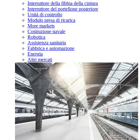
Interruttore della fibbia della cintura
Interruttore del portellone posteriore
Unità di controllo
Modulo presa di ricarica
More markets
Costruzione navale
Robotica
Assistenza sanitaria
Fabbrica e automazione
Energia
Altri mercati