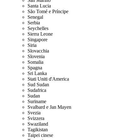
San Marino
Santa Lucia
São Tomé e Príncipe
Senegal
Serbia
Seychelles
Sierra Leone
Singapore
Siria
Slovacchia
Slovenia
Somalia
Spagna
Sri Lanka
Stati Uniti d'America
Sud Sudan
Sudafrica
Sudan
Suriname
Svalbard e Jan Mayen
Svezia
Svizzera
Swaziland
Tagikistan
Taipei cinese