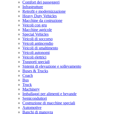
Comfort dei passeggeri
Infrastrutture
Retrofit e modernizzazione
Heavy Duty Vehicles
Macchine da costruzione
Veicoli con gru
Macchine agricole
Special Vehicles
Veicoli di soccorso
Veicoli antincendio
Veicoli di smaltimento
Veicoli autonomi
Veicoli elettrici
Trasporti speciali
Sistemi di elevazione e sollevamento
Buses & Trucks
Coach
Bus
Truck
Machinery
Imballaggi per alimenti e bevande
Semiconduttori
Costruzione di macchine speciali
Automotive
Banchi di manovra