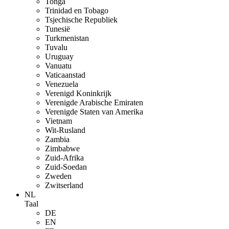
Tonga
Trinidad en Tobago
Tsjechische Republiek
Tunesië
Turkmenistan
Tuvalu
Uruguay
Vanuatu
Vaticaanstad
Venezuela
Verenigd Koninkrijk
Verenigde Arabische Emiraten
Verenigde Staten van Amerika
Vietnam
Wit-Rusland
Zambia
Zimbabwe
Zuid-Afrika
Zuid-Soedan
Zweden
Zwitserland
NL
Taal
DE
EN