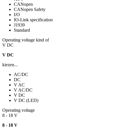
CANopen
CANopen Safety
I/O
IO-Link specification
J1939
Standard
Operating voltage kind of
V DC
V DC
kiezen...
AC/DC
DC
V AC
V AC/DC
V DC
V DC (LED)
Operating voltage
8 - 18 V
8 - 18 V