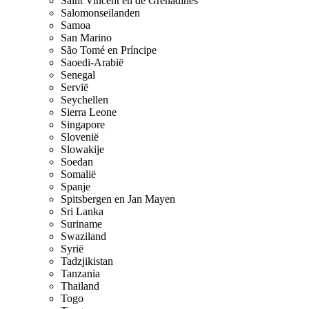
Saint Vincent en de Grenadines
Salomonseilanden
Samoa
San Marino
São Tomé en Príncipe
Saoedi-Arabië
Senegal
Servië
Seychellen
Sierra Leone
Singapore
Slovenië
Slowakije
Soedan
Somalië
Spanje
Spitsbergen en Jan Mayen
Sri Lanka
Suriname
Swaziland
Syrië
Tadzjikistan
Tanzania
Thailand
Togo