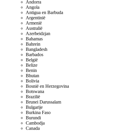
Andorra
Angola
Antigua en Barbuda
Argentinië
Armenië
Australië
Azerbeidzjan
Bahamas
Bahrein
Bangladesh
Barbados
België
Belize
Benin
Bhutan
Bolivia
Bosnië en Herzegovina
Botswana
Brazilië
Brunei Darussalam
Bulgarije
Burkina Faso
Burundi
Cambodja
Canada