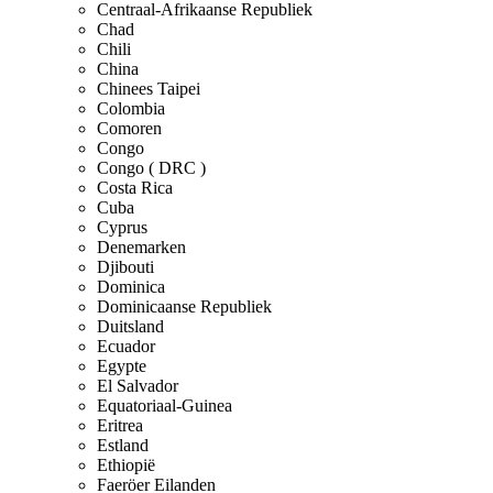
Centraal-Afrikaanse Republiek
Chad
Chili
China
Chinees Taipei
Colombia
Comoren
Congo
Congo ( DRC )
Costa Rica
Cuba
Cyprus
Denemarken
Djibouti
Dominica
Dominicaanse Republiek
Duitsland
Ecuador
Egypte
El Salvador
Equatoriaal-Guinea
Eritrea
Estland
Ethiopië
Faeröer Eilanden