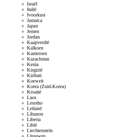
Israël
Italië
Ivoorkust
Jamaica
Japan
Jemen
Jordan
Kaapverdië
Kalkoen
Kameroen
Kazachstan
Kenia
Kirgizië
Kiribati
Koeweit
Korea (Zuid-Korea)
Kroatië
Laos
Lesotho
Letland
Libanon
Liberia
Libië
Liechtenstein
Litouwen