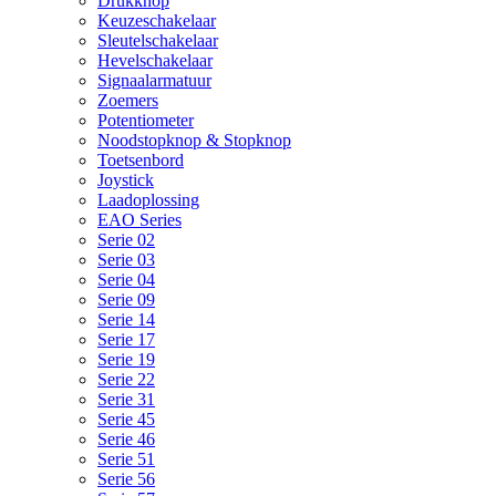
Drukknop
Keuzeschakelaar
Sleutelschakelaar
Hevelschakelaar
Signaalarmatuur
Zoemers
Potentiometer
Noodstopknop & Stopknop
Toetsenbord
Joystick
Laadoplossing
EAO Series
Serie 02
Serie 03
Serie 04
Serie 09
Serie 14
Serie 17
Serie 19
Serie 22
Serie 31
Serie 45
Serie 46
Serie 51
Serie 56