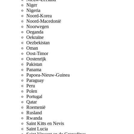
Niger
Nigeria
Noord-Korea
Noord-Macedonië
Noorwegen
Oeganda
Oekraïne
Oezbekistan
Oman
Oost-Timor
Oostenrijk
Pakistan
Panama
Papoea-Nieuw-Guinea
Paraguay
Peru
Polen
Portugal
Qatar
Roemenië
Rusland
Rwanda
Saint Kitts en Nevis
Saint Lucia