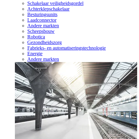
Schakelaar veiligheidsgordel
Achterklepschakelaar
Besturingsunits
Laadconnector
Andere markten
Scheepsbouw
Robotica
Gezondheidszorg
Fabrieks- en automatiseringstechnologie
Energie
Andere markten