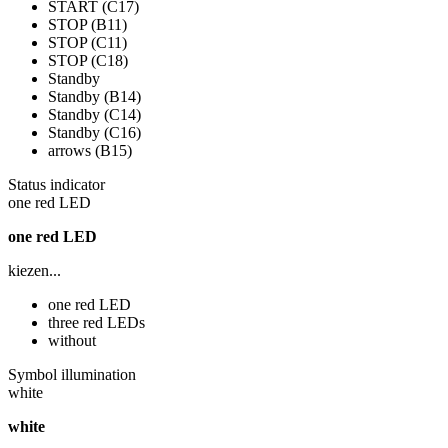
START (C17)
STOP (B11)
STOP (C11)
STOP (C18)
Standby
Standby (B14)
Standby (C14)
Standby (C16)
arrows (B15)
Status indicator
one red LED
one red LED
kiezen...
one red LED
three red LEDs
without
Symbol illumination
white
white