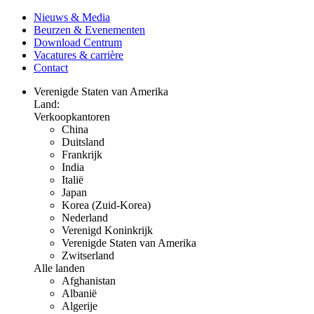
Nieuws & Media
Beurzen & Evenementen
Download Centrum
Vacatures & carrière
Contact
Verenigde Staten van Amerika
Land:
Verkoopkantoren
China
Duitsland
Frankrijk
India
Italië
Japan
Korea (Zuid-Korea)
Nederland
Verenigd Koninkrijk
Verenigde Staten van Amerika
Zwitserland
Alle landen
Afghanistan
Albanië
Algerije