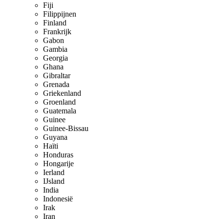
Fiji
Filippijnen
Finland
Frankrijk
Gabon
Gambia
Georgia
Ghana
Gibraltar
Grenada
Griekenland
Groenland
Guatemala
Guinee
Guinee-Bissau
Guyana
Haïti
Honduras
Hongarije
Ierland
IJsland
India
Indonesië
Irak
Iran