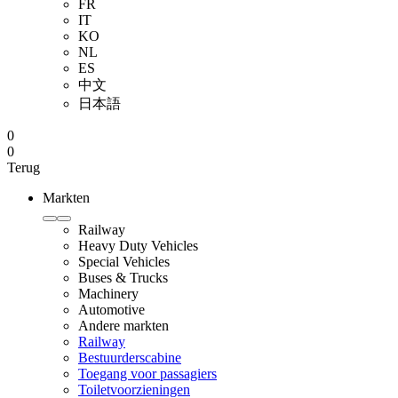
FR
IT
KO
NL
ES
中文
日本語
0
0
Terug
Markten
Railway
Heavy Duty Vehicles
Special Vehicles
Buses & Trucks
Machinery
Automotive
Andere markten
Railway
Bestuurderscabine
Toegang voor passagiers
Toiletvoorzieningen