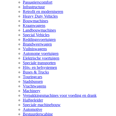
Passagierscomfort
Infrastructuur
Retrofit en moderniseren
Heavy Duty Vehicles
Bouwmachines
Kraanwagens
Landbouwmachines
Special Vehicles
Reddingsvoertuigen
Brandweerwagen
Vuilniswagens
Autonome voertuigen
Elektrische voertuigen
Speciale transporten
Hijs- en hefsystemen
Buses & Trucks
Touringcars
Stadsbussen
Vrachtwagens
Machinery
Verpakkingsmachines voor voeding en drank
Halfgeleider
Speciale machinebouw
Automotive
Bestuurderscabine