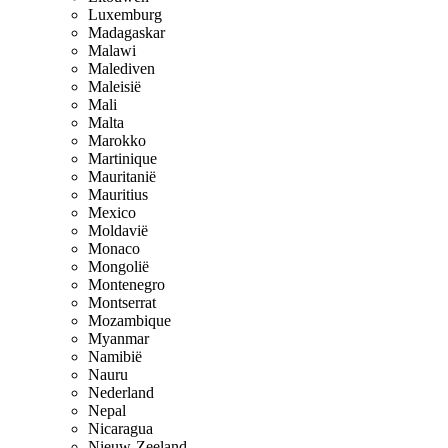
Luxemburg
Madagaskar
Malawi
Malediven
Maleisië
Mali
Malta
Marokko
Martinique
Mauritanië
Mauritius
Mexico
Moldavië
Monaco
Mongolië
Montenegro
Montserrat
Mozambique
Myanmar
Namibië
Nauru
Nederland
Nepal
Nicaragua
Nieuw-Zeeland