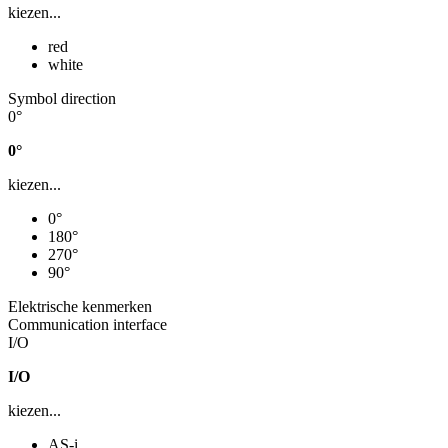
kiezen...
red
white
Symbol direction
0°
0°
kiezen...
0°
180°
270°
90°
Elektrische kenmerken
Communication interface
I/O
I/O
kiezen...
AS-i