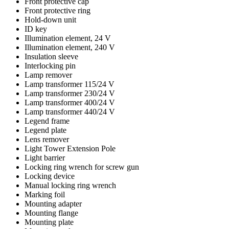
Front protective cap
Front protective ring
Hold-down unit
ID key
Illumination element, 24 V
Illumination element, 240 V
Insulation sleeve
Interlocking pin
Lamp remover
Lamp transformer 115/24 V
Lamp transformer 230/24 V
Lamp transformer 400/24 V
Lamp transformer 440/24 V
Legend frame
Legend plate
Lens remover
Light Tower Extension Pole
Light barrier
Locking ring wrench for screw gun
Locking device
Manual locking ring wrench
Marking foil
Mounting adapter
Mounting flange
Mounting plate