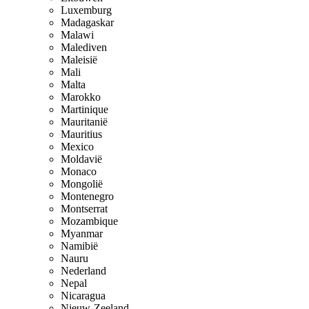
Luxemburg
Madagaskar
Malawi
Malediven
Maleisië
Mali
Malta
Marokko
Martinique
Mauritanië
Mauritius
Mexico
Moldavië
Monaco
Mongolië
Montenegro
Montserrat
Mozambique
Myanmar
Namibië
Nauru
Nederland
Nepal
Nicaragua
Nieuw-Zeeland