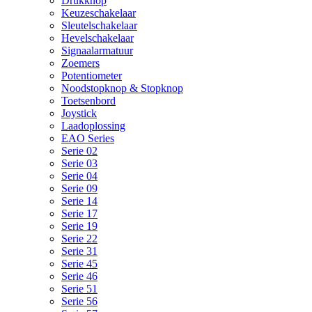
Drukknop
Keuzeschakelaar
Sleutelschakelaar
Hevelschakelaar
Signaalarmatuur
Zoemers
Potentiometer
Noodstopknop & Stopknop
Toetsenbord
Joystick
Laadoplossing
EAO Series
Serie 02
Serie 03
Serie 04
Serie 09
Serie 14
Serie 17
Serie 19
Serie 22
Serie 31
Serie 45
Serie 46
Serie 51
Serie 56