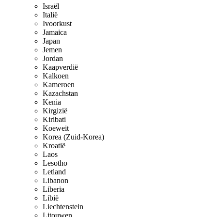
Israël
Italië
Ivoorkust
Jamaica
Japan
Jemen
Jordan
Kaapverdië
Kalkoen
Kameroen
Kazachstan
Kenia
Kirgizië
Kiribati
Koeweit
Korea (Zuid-Korea)
Kroatië
Laos
Lesotho
Letland
Libanon
Liberia
Libië
Liechtenstein
Litouwen