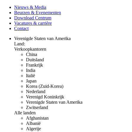
Nieuws & Media
Beurzen & Evenementen
Download Centrum
Vacatures & carrière
Contact
Verenigde Staten van Amerika
Land:
Verkoopkantoren
China
Duitsland
Frankrijk
India
Italië
Japan
Korea (Zuid-Korea)
Nederland
Verenigd Koninkrijk
Verenigde Staten van Amerika
Zwitserland
Alle landen
Afghanistan
Albanië
Algerije