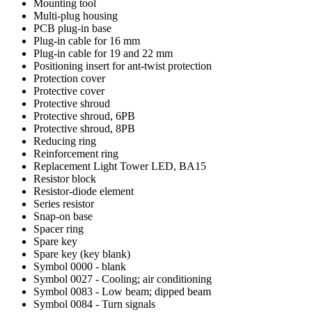
Mounting tool
Multi-plug housing
PCB plug-in base
Plug-in cable for 16 mm
Plug-in cable for 19 and 22 mm
Positioning insert for ant-twist protection
Protection cover
Protective cover
Protective shroud
Protective shroud, 6PB
Protective shroud, 8PB
Reducing ring
Reinforcement ring
Replacement Light Tower LED, BA15
Resistor block
Resistor-diode element
Series resistor
Snap-on base
Spacer ring
Spare key
Spare key (key blank)
Symbol 0000 - blank
Symbol 0027 - Cooling; air conditioning
Symbol 0083 - Low beam; dipped beam
Symbol 0084 - Turn signals