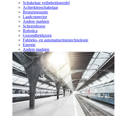
Schakelaar veiligheidsgordel
Achterklepschakelaar
Besturingsunits
Laadconnector
Andere markten
Scheepsbouw
Robotica
Gezondheidszorg
Fabrieks- en automatiseringstechnologie
Energie
Andere markten