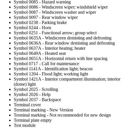
Symbol 0085 - Hazard warning
Symbol 0086 - Windscreen wiper; windshield wiper
Symbol 0087 - Windscreen washer and wiper
Symbol 0097 - Rear window wiper
Symbol 0238 - Parking brake
Symbol 0244 - Horn
Symbol 0251 - Functional arrow; group select
Symbol 0635A - Windscreen demisting and defrosting
Symbol 0636A - Rear window demisting and defrosting
Symbol 0637A - Interior heating; heater
Symbol 0649A - Heated seat
Symbol 0651A - Horizontal return with line spacing
Symbol 0717 - Call for maintenance
Symbol 1141A - Identification light; beacon
Symbol 1204 - Flood light; working light
Symbol 1421A - Interior compartment illumination; interior
(dome) light
Symbol 2025 - Scrolling
Symbol 2026 - Help
Symbol 2037 - Backspace
Terminal cover
Terminal marking - New Version
Terminal marking - Not recommended for new design
Terminal plate empty
Test module