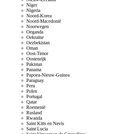
Niger
Nigeria
Noord-Korea
Noord-Macedonië
Noorwegen
Oeganda
Oekraïne
Oezbekistan
Oman
Oost-Timor
Oostenrijk
Pakistan
Panama
Papoea-Nieuw-Guinea
Paraguay
Peru
Polen
Portugal
Qatar
Roemenië
Rusland
Rwanda
Saint Kitts en Nevis
Saint Lucia