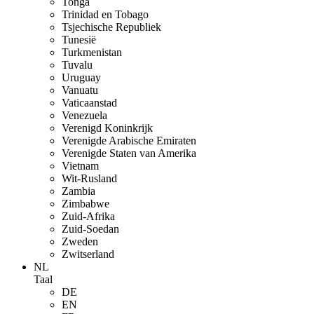
Tonga
Trinidad en Tobago
Tsjechische Republiek
Tunesië
Turkmenistan
Tuvalu
Uruguay
Vanuatu
Vaticaanstad
Venezuela
Verenigd Koninkrijk
Verenigde Arabische Emiraten
Verenigde Staten van Amerika
Vietnam
Wit-Rusland
Zambia
Zimbabwe
Zuid-Afrika
Zuid-Soedan
Zweden
Zwitserland
NL
Taal
DE
EN