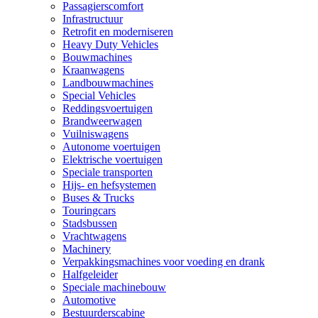
Passagierscomfort
Infrastructuur
Retrofit en moderniseren
Heavy Duty Vehicles
Bouwmachines
Kraanwagens
Landbouwmachines
Special Vehicles
Reddingsvoertuigen
Brandweerwagen
Vuilniswagens
Autonome voertuigen
Elektrische voertuigen
Speciale transporten
Hijs- en hefsystemen
Buses & Trucks
Touringcars
Stadsbussen
Vrachtwagens
Machinery
Verpakkingsmachines voor voeding en drank
Halfgeleider
Speciale machinebouw
Automotive
Bestuurderscabine