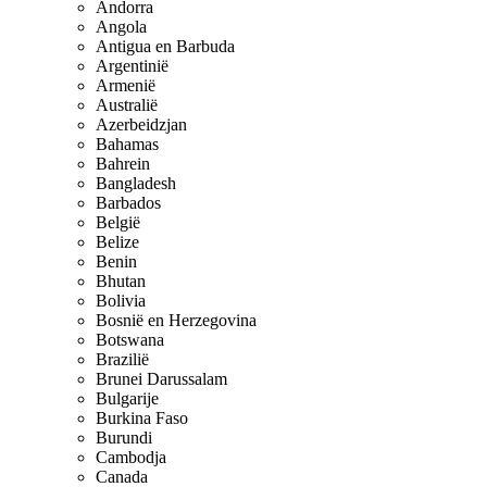
Andorra
Angola
Antigua en Barbuda
Argentinië
Armenië
Australië
Azerbeidzjan
Bahamas
Bahrein
Bangladesh
Barbados
België
Belize
Benin
Bhutan
Bolivia
Bosnië en Herzegovina
Botswana
Brazilië
Brunei Darussalam
Bulgarije
Burkina Faso
Burundi
Cambodja
Canada