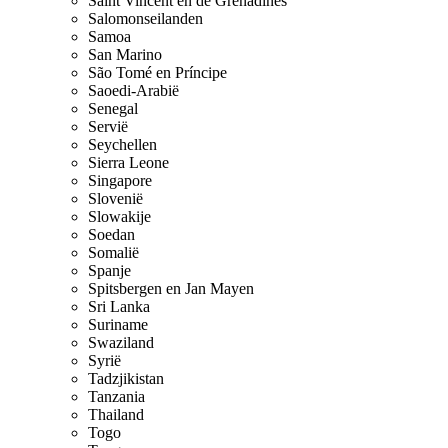
Saint Vincent en de Grenadines
Salomonseilanden
Samoa
San Marino
São Tomé en Príncipe
Saoedi-Arabië
Senegal
Servië
Seychellen
Sierra Leone
Singapore
Slovenië
Slowakije
Soedan
Somalië
Spanje
Spitsbergen en Jan Mayen
Sri Lanka
Suriname
Swaziland
Syrië
Tadzjikistan
Tanzania
Thailand
Togo