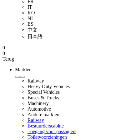
FR
IT
KO
NL
ES
中文
日本語
0
0
Terug
Markten
Railway
Heavy Duty Vehicles
Special Vehicles
Buses & Trucks
Machinery
Automotive
Andere markten
Railway
Bestuurderscabine
Toegang voor passagiers
Toiletvoorzieningen