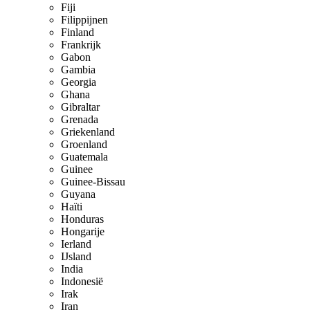
Fiji
Filippijnen
Finland
Frankrijk
Gabon
Gambia
Georgia
Ghana
Gibraltar
Grenada
Griekenland
Groenland
Guatemala
Guinee
Guinee-Bissau
Guyana
Haïti
Honduras
Hongarije
Ierland
IJsland
India
Indonesië
Irak
Iran