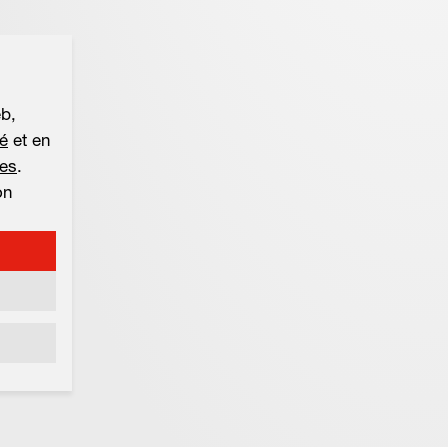
eb,
té
et en
les
.
on