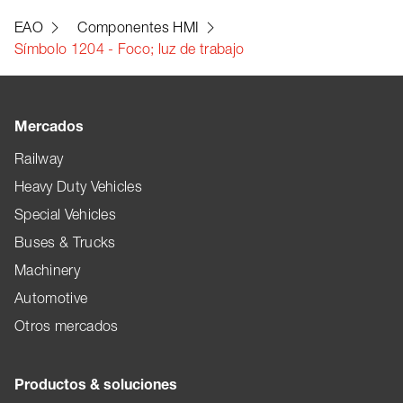
EAO
Componentes HMI
Símbolo 1204 - Foco; luz de trabajo
Mercados
Railway
Heavy Duty Vehicles
Special Vehicles
Buses & Trucks
Machinery
Automotive
Otros mercados
Productos & soluciones