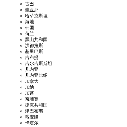
古巴
圭亚那
哈萨克斯坦
海地
韩国
荷兰
黑山共和国
洪都拉斯
基里巴斯
吉布提
吉尔吉斯斯坦
几内亚
几内亚比绍
加拿大
加纳
加蓬
柬埔寨
捷克共和国
津巴布韦
喀麦隆
卡塔尔