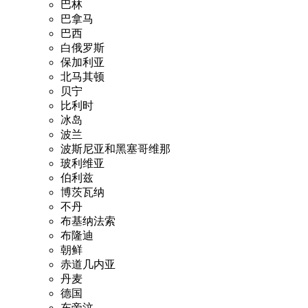
巴林
巴拿马
巴西
白俄罗斯
保加利亚
北马其顿
贝宁
比利时
冰岛
波兰
波斯尼亚和黑塞哥维那
玻利维亚
伯利兹
博茨瓦纳
不丹
布基纳法索
布隆迪
朝鲜
赤道几内亚
丹麦
德国
东帝汶