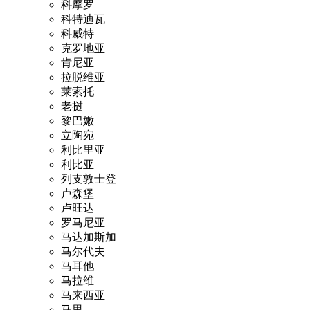
科摩罗
科特迪瓦
科威特
克罗地亚
肯尼亚
拉脱维亚
莱索托
老挝
黎巴嫩
立陶宛
利比里亚
利比亚
列支敦士登
卢森堡
卢旺达
罗马尼亚
马达加斯加
马尔代夫
马耳他
马拉维
马来西亚
马里