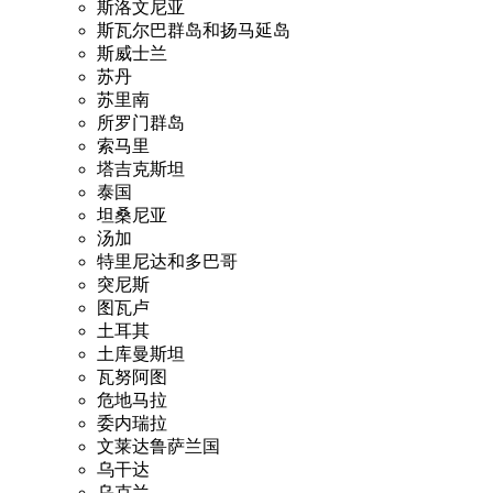
斯洛文尼亚
斯瓦尔巴群岛和扬马延岛
斯威士兰
苏丹
苏里南
所罗门群岛
索马里
塔吉克斯坦
泰国
坦桑尼亚
汤加
特里尼达和多巴哥
突尼斯
图瓦卢
土耳其
土库曼斯坦
瓦努阿图
危地马拉
委内瑞拉
文莱达鲁萨兰国
乌干达
乌克兰