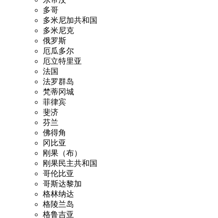
多哥
多米尼加共和国
多米尼克
俄罗斯
厄瓜多尔
厄立特里亚
法国
法罗群岛
梵蒂冈城
菲律宾
斐济
芬兰
佛得角
冈比亚
刚果（布）
刚果民主共和国
哥伦比亚
哥斯达黎加
格林纳达
格陵兰岛
格鲁吉亚