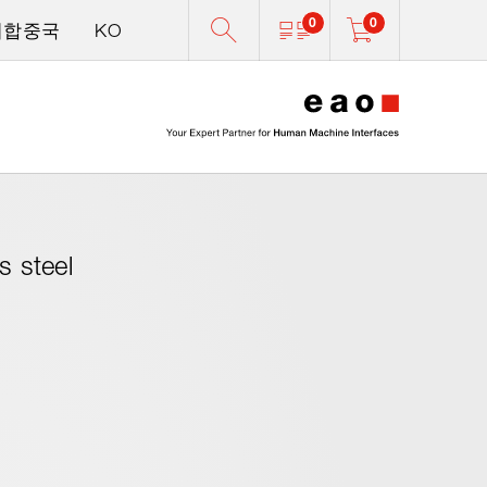
0
0
미합중국
KO
0
s steel