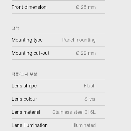
Front dimension
Ø 25 mm
장착
Mounting type
Panel mounting
Mounting cut-out
Ø 22 mm
작동/표시 부분
Lens shape
Flush
Lens colour
Silver
Lens material
Stainless steel 316L
Lens illumination
Illuminated