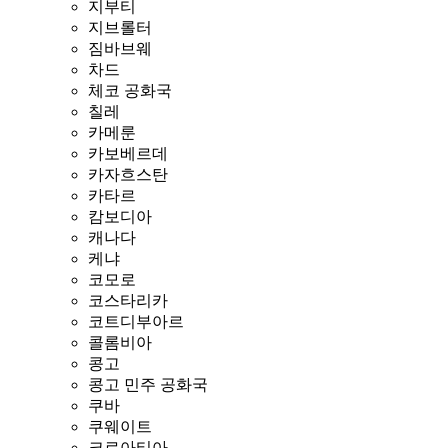
지부티
지브롤터
짐바브웨
차드
체코 공화국
칠레
카메룬
카보베르데
카자흐스탄
카타르
캄보디아
캐나다
케냐
코모로
코스타리카
코트디부아르
콜롬비아
콩고
콩고 민주 공화국
쿠바
쿠웨이트
크로아티아