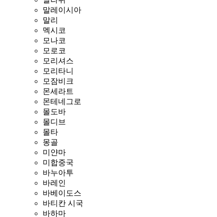
말레이시아
말리
멕시코
모나코
모로코
모리셔스
모리타니
모잠비크
몬세라트
몬테네그로
몰도바
몰디브
몰타
몽골
미얀마
미합중국
바누아투
바레인
바베이도스
바티칸 시국
바하마