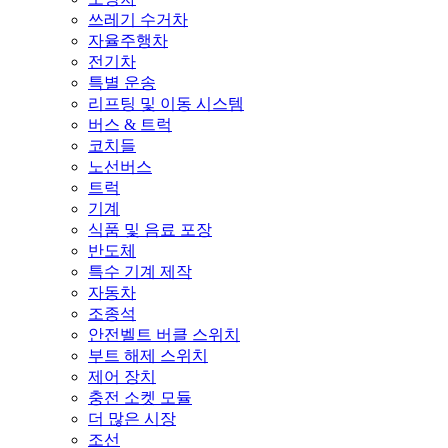
쓰레기 수거차
자율주행차
전기차
특별 운송
리프팅 및 이동 시스템
버스 & 트럭
코치들
노선버스
트럭
기계
식품 및 음료 포장
반도체
특수 기계 제작
자동차
조종석
안전벨트 버클 스위치
부트 해제 스위치
제어 장치
충전 소켓 모듈
더 많은 시장
조선