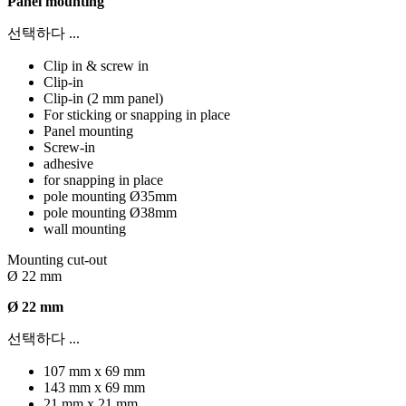
Panel mounting
선택하다 ...
Clip in & screw in
Clip-in
Clip-in (2 mm panel)
For sticking or snapping in place
Panel mounting
Screw-in
adhesive
for snapping in place
pole mounting Ø35mm
pole mounting Ø38mm
wall mounting
Mounting cut-out
Ø 22 mm
Ø 22 mm
선택하다 ...
107 mm x 69 mm
143 mm x 69 mm
21 mm x 21 mm