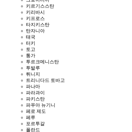
키르기스스탄
키리바시
키프로스
타지키스탄
탄자니아
태국
터키
토고
통가
투르크메니스탄
투발루
튀니지
트리니다드 토바고
파나마
파라과이
파키스탄
파푸아 뉴기니
페로 제도
페루
포르투갈
폴란드