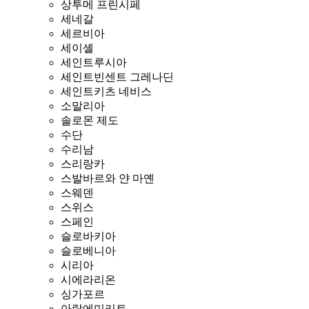
상투메 프린시페
세네갈
세르비아
세이셸
세인트루시아
세인트빈센트 그레나딘
세인트키츠 네비스
소말리아
솔로몬 제도
수단
수리남
스리랑카
스발바르와 얀 마옌
스웨덴
스위스
스페인
슬로바키아
슬로베니아
시리아
시에라리온
싱가포르
아랍에미리트