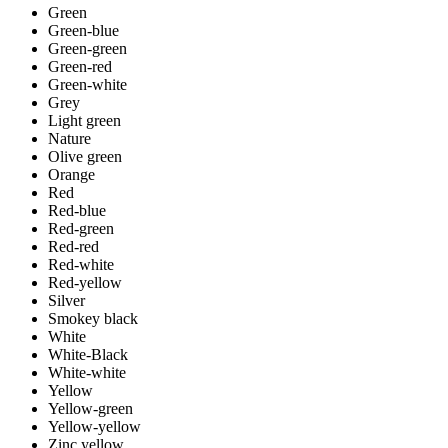
Green
Green-blue
Green-green
Green-red
Green-white
Grey
Light green
Nature
Olive green
Orange
Red
Red-blue
Red-green
Red-red
Red-white
Red-yellow
Silver
Smokey black
White
White-Black
White-white
Yellow
Yellow-green
Yellow-yellow
Zinc yellow