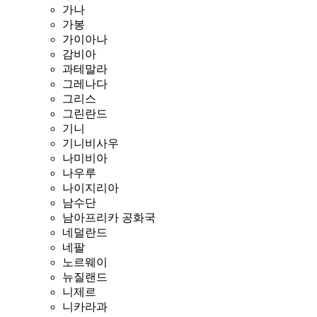
가나
가봉
가이아나
감비아
과테말라
그레나다
그리스
그린란드
기니
기니비사우
나미비아
나우루
나이지리아
남수단
남아프리카 공화국
네덜란드
네팔
노르웨이
뉴질랜드
니제르
니카라과