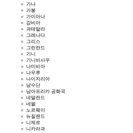
가나
가봉
가이아나
감비아
과테말라
그레나다
그리스
그린란드
기니
기니비사우
나미비아
나우루
나이지리아
남수단
남아프리카 공화국
네덜란드
네팔
노르웨이
뉴질랜드
니제르
니카라과