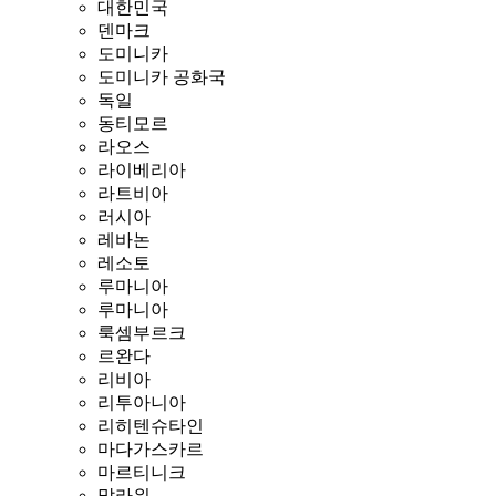
대한민국
덴마크
도미니카
도미니카 공화국
독일
동티모르
라오스
라이베리아
라트비아
러시아
레바논
레소토
루마니아
루마니아
룩셈부르크
르완다
리비아
리투아니아
리히텐슈타인
마다가스카르
마르티니크
말라위