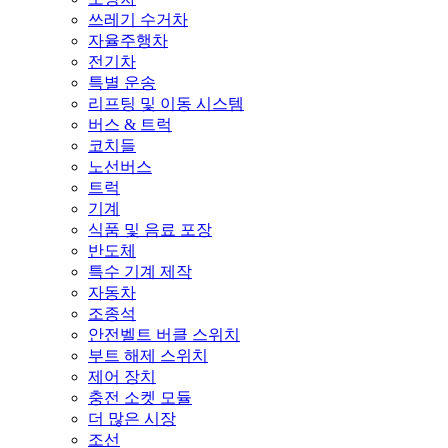
쓰레기 수거차
자율주행차
전기차
특별 운송
리프팅 및 이동 시스템
버스 & 트럭
코치들
노선버스
트럭
기계
식품 및 음료 포장
반도체
특수 기계 제작
자동차
조종석
안전벨트 버클 스위치
부트 해제 스위치
제어 장치
충전 소켓 모듈
더 많은 시장
조선