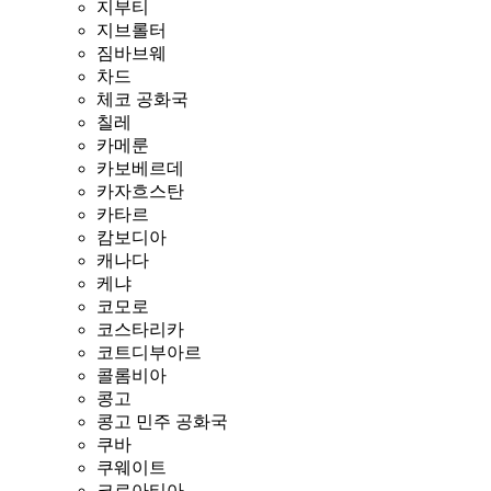
지부티
지브롤터
짐바브웨
차드
체코 공화국
칠레
카메룬
카보베르데
카자흐스탄
카타르
캄보디아
캐나다
케냐
코모로
코스타리카
코트디부아르
콜롬비아
콩고
콩고 민주 공화국
쿠바
쿠웨이트
크로아티아