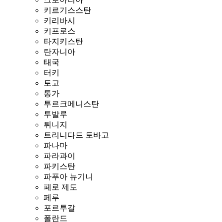
키르기스스탄
키리바시
키프로스
타지키스탄
탄자니아
태국
터키
토고
통가
투르크메니스탄
투발루
튀니지
트리니다드 토바고
파나마
파라과이
파키스탄
파푸아 뉴기니
페로 제도
페루
포르투갈
폴란드