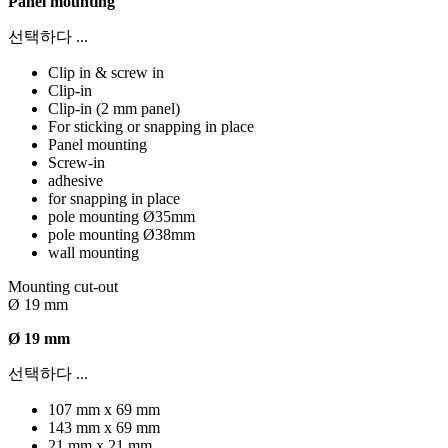
Panel mounting
선택하다 ...
Clip in & screw in
Clip-in
Clip-in (2 mm panel)
For sticking or snapping in place
Panel mounting
Screw-in
adhesive
for snapping in place
pole mounting Ø35mm
pole mounting Ø38mm
wall mounting
Mounting cut-out
Ø 19 mm
Ø 19 mm
선택하다 ...
107 mm x 69 mm
143 mm x 69 mm
21 mm x 21 mm