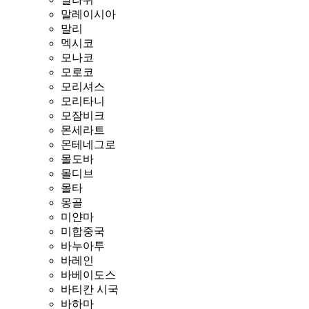
말레이시아
말리
멕시코
모나코
모로코
모리셔스
모리타니
모잠비크
몬세라트
몬테네그로
몰도바
몰디브
몰타
몽골
미얀마
미합중국
바누아투
바레인
바베이도스
바티칸 시국
바하마