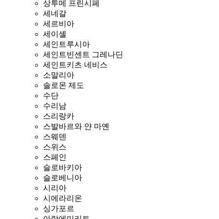
상투메 프린시페
세네갈
세르비아
세이셸
세인트루시아
세인트빈센트 그레나딘
세인트키츠 네비스
소말리아
솔로몬 제도
수단
수리남
스리랑카
스발바르와 얀 마옌
스웨덴
스위스
스페인
슬로바키아
슬로베니아
시리아
시에라리온
싱가포르
아랍에미리트