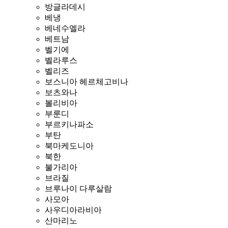
방글라데시
베냉
베네수엘라
베트남
벨기에
벨라루스
벨리즈
보스니아 헤르체고비나
보츠와나
볼리비아
부룬디
부르키나파소
부탄
북마케도니아
북한
불가리아
브라질
브루나이 다루살람
사모아
사우디아라비아
산마리노