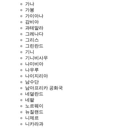
가나
가봉
가이아나
감비아
과테말라
그레나다
그리스
그린란드
기니
기니비사우
나미비아
나우루
나이지리아
남수단
남아프리카 공화국
네덜란드
네팔
노르웨이
뉴질랜드
니제르
니카라과