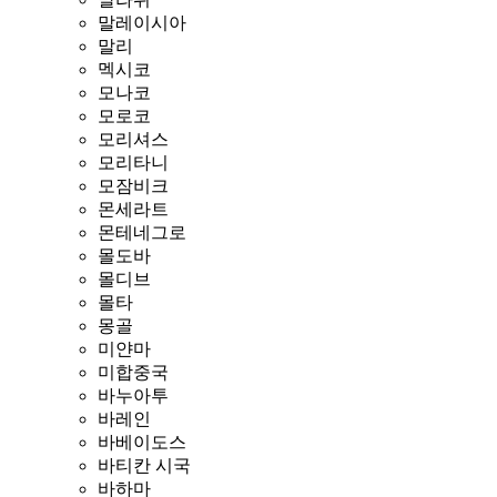
말레이시아
말리
멕시코
모나코
모로코
모리셔스
모리타니
모잠비크
몬세라트
몬테네그로
몰도바
몰디브
몰타
몽골
미얀마
미합중국
바누아투
바레인
바베이도스
바티칸 시국
바하마