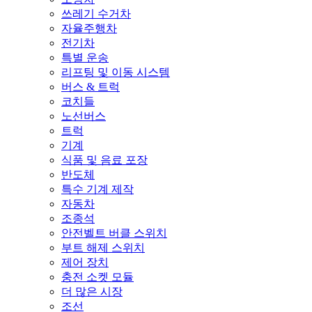
쓰레기 수거차
자율주행차
전기차
특별 운송
리프팅 및 이동 시스템
버스 & 트럭
코치들
노선버스
트럭
기계
식품 및 음료 포장
반도체
특수 기계 제작
자동차
조종석
안전벨트 버클 스위치
부트 해제 스위치
제어 장치
충전 소켓 모듈
더 많은 시장
조선