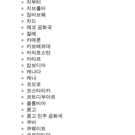
지부티
지브롤터
짐바브웨
차드
체코 공화국
칠레
카메룬
카보베르데
카자흐스탄
카타르
캄보디아
캐나다
케냐
코모로
코스타리카
코트디부아르
콜롬비아
콩고
콩고 민주 공화국
쿠바
쿠웨이트
크로아티아