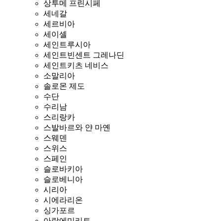
상투메 프린시페
세네갈
세르비아
세이셸
세인트루시아
세인트빈센트 그레나딘
세인트키츠 네비스
소말리아
솔로몬 제도
수단
수리남
스리랑카
스발바르와 얀 마옌
스웨덴
스위스
스페인
슬로바키아
슬로베니아
시리아
시에라리온
싱가포르
아랍에미리트