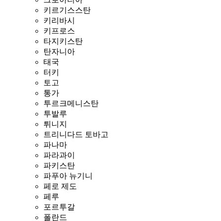
키르기스스탄
키리바시
키프로스
타지키스탄
탄자니아
태국
터키
토고
통가
투르크메니스탄
투발루
튀니지
트리니다드 토바고
파나마
파라과이
파키스탄
파푸아 뉴기니
페로 제도
페루
포르투갈
폴란드