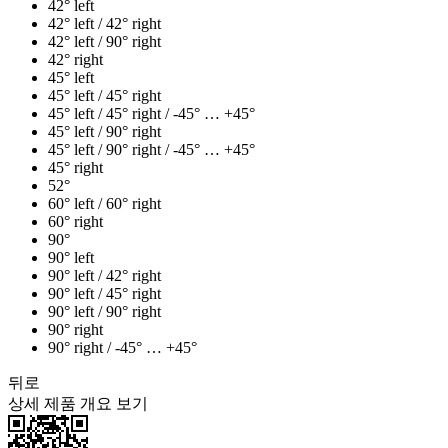
42° left
42° left / 42° right
42° left / 90° right
42° right
45° left
45° left / 45° right
45° left / 45° right / -45° … +45°
45° left / 90° right
45° left / 90° right / -45° … +45°
45° right
52°
60° left / 60° right
60° right
90°
90° left
90° left / 42° right
90° left / 45° right
90° left / 90° right
90° right
90° right / -45° … +45°
뒤로
상세 제품 개요 보기