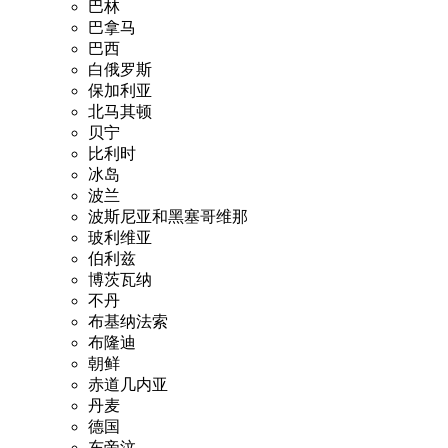
巴林
巴拿马
巴西
白俄罗斯
保加利亚
北马其顿
贝宁
比利时
冰岛
波兰
波斯尼亚和黑塞哥维那
玻利维亚
伯利兹
博茨瓦纳
不丹
布基纳法索
布隆迪
朝鲜
赤道几内亚
丹麦
德国
东帝汶