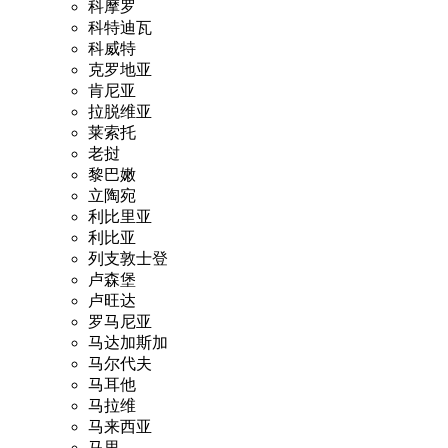
科摩罗
科特迪瓦
科威特
克罗地亚
肯尼亚
拉脱维亚
莱索托
老挝
黎巴嫩
立陶宛
利比里亚
利比亚
列支敦士登
卢森堡
卢旺达
罗马尼亚
马达加斯加
马尔代夫
马耳他
马拉维
马来西亚
马里