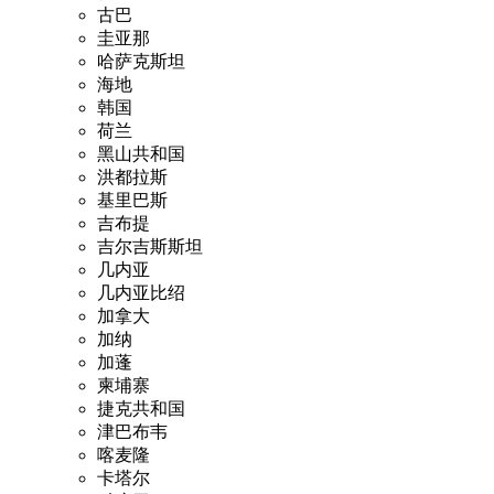
古巴
圭亚那
哈萨克斯坦
海地
韩国
荷兰
黑山共和国
洪都拉斯
基里巴斯
吉布提
吉尔吉斯斯坦
几内亚
几内亚比绍
加拿大
加纳
加蓬
柬埔寨
捷克共和国
津巴布韦
喀麦隆
卡塔尔