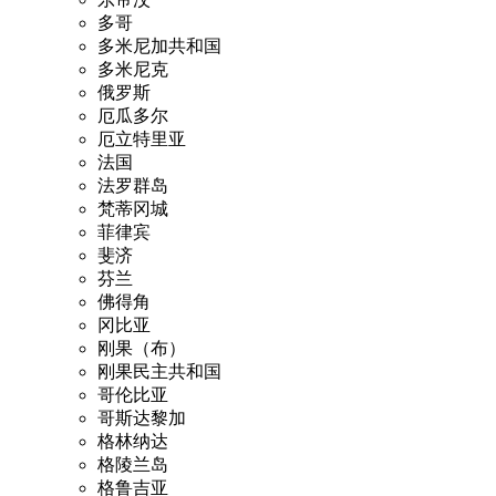
多哥
多米尼加共和国
多米尼克
俄罗斯
厄瓜多尔
厄立特里亚
法国
法罗群岛
梵蒂冈城
菲律宾
斐济
芬兰
佛得角
冈比亚
刚果（布）
刚果民主共和国
哥伦比亚
哥斯达黎加
格林纳达
格陵兰岛
格鲁吉亚