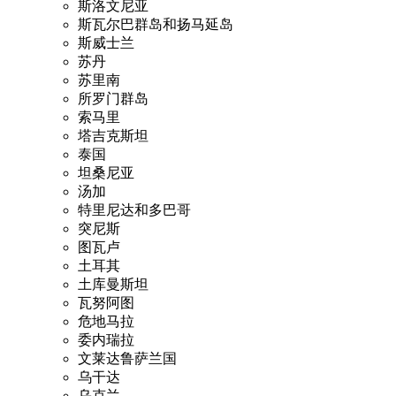
斯洛文尼亚
斯瓦尔巴群岛和扬马延岛
斯威士兰
苏丹
苏里南
所罗门群岛
索马里
塔吉克斯坦
泰国
坦桑尼亚
汤加
特里尼达和多巴哥
突尼斯
图瓦卢
土耳其
土库曼斯坦
瓦努阿图
危地马拉
委内瑞拉
文莱达鲁萨兰国
乌干达
乌克兰