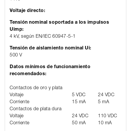
Voltaje directo:
Tensión nominal soportada a los impulsos
Uimp:
4 kV, según EN/IEC 60947-5-1
Tensión de aislamiento nominal Ui:
500 V
Datos mínimos de funcionamiento
recomendados:
Contactos de oro y plata
Voltaje
5 VDC
24 VDC
1
Corriente
15 mA
5 mA
2
Contactos de plata dura
Voltaje
24 VDC
110 VDC
Corriente
50 mA
10 mA