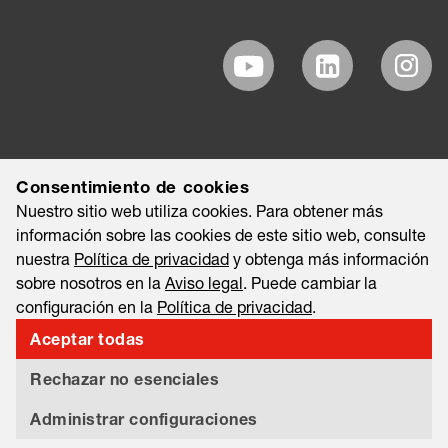
Consentimiento de cookies
Nuestro sitio web utiliza cookies. Para obtener más
información sobre las cookies de este sitio web, consulte
nuestra
Política de privacidad
y obtenga más información
sobre nosotros en la
Aviso legal
. Puede cambiar la
configuración en la
Política de privacidad
.
Aceptar todas
©2026 EAO AG
Aviso legal
Nota legal
Política de privacidad
Rechazar no esenciales
Information Security & Data Privacy
Export and Sanctions Compliance
Administrar configuraciones
Tariff Statement
Material Compliance