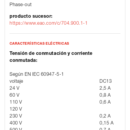
Phase-out
producto sucesor:
https://www.eao.com/c/704.900.1-1
CARACTERÍSTICAS ELÉCTRICAS
Tensión de conmutación y corriente
conmutada:
Según EN IEC 60947-5-1
voltaje
DC13
24 V
2,5 A
60 V
0,8 A
110 V
0,6 A
120 V
230 V
0,2 A
400 V
0,15 A
500 V
0,7 A