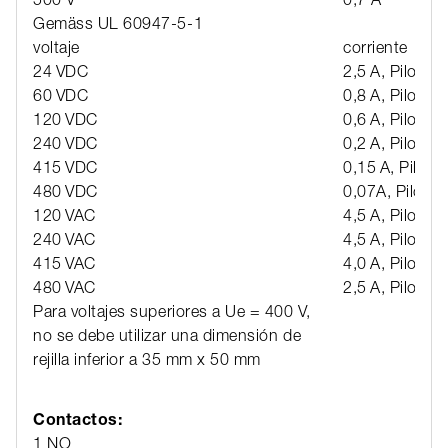
Gemäss UL 60947-5-1
voltaje
corriente
24 VDC
2,5 A, Pilot du
60 VDC
0,8 A, Pilot du
120 VDC
0,6 A, Pilot du
240 VDC
0,2 A, Pilot du
415 VDC
0,15 A, Pilot d
480 VDC
0,07A, Pilot d
120 VAC
4,5 A, Pilot du
240 VAC
4,5 A, Pilot du
415 VAC
4,0 A, Pilot du
480 VAC
2,5 A, Pilot du
Para voltajes superiores a Ue = 400 V,
no se debe utilizar una dimensión de
rejilla inferior a 35 mm x 50 mm
Contactos:
1 NO