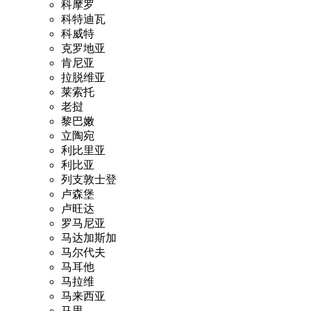
科摩罗
科特迪瓦
科威特
克罗地亚
肯尼亚
拉脱维亚
莱索托
老挝
黎巴嫩
立陶宛
利比里亚
利比亚
列支敦士登
卢森堡
卢旺达
罗马尼亚
马达加斯加
马尔代夫
马耳他
马拉维
马来西亚
马里