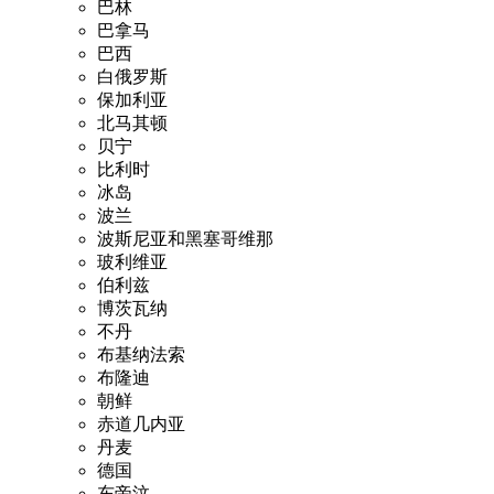
巴林
巴拿马
巴西
白俄罗斯
保加利亚
北马其顿
贝宁
比利时
冰岛
波兰
波斯尼亚和黑塞哥维那
玻利维亚
伯利兹
博茨瓦纳
不丹
布基纳法索
布隆迪
朝鲜
赤道几内亚
丹麦
德国
东帝汶