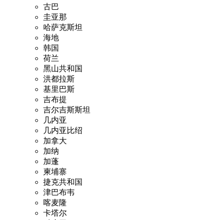
古巴
圭亚那
哈萨克斯坦
海地
韩国
荷兰
黑山共和国
洪都拉斯
基里巴斯
吉布提
吉尔吉斯斯坦
几内亚
几内亚比绍
加拿大
加纳
加蓬
柬埔寨
捷克共和国
津巴布韦
喀麦隆
卡塔尔