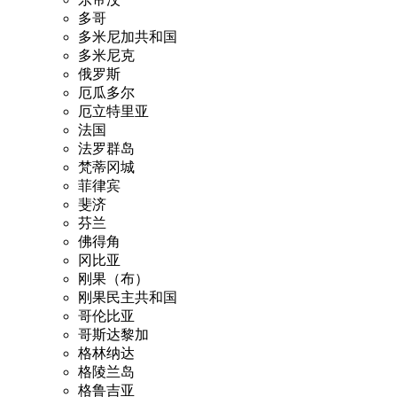
多哥
多米尼加共和国
多米尼克
俄罗斯
厄瓜多尔
厄立特里亚
法国
法罗群岛
梵蒂冈城
菲律宾
斐济
芬兰
佛得角
冈比亚
刚果（布）
刚果民主共和国
哥伦比亚
哥斯达黎加
格林纳达
格陵兰岛
格鲁吉亚