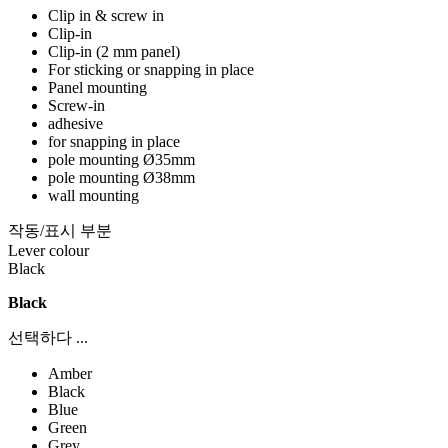
Clip in & screw in
Clip-in
Clip-in (2 mm panel)
For sticking or snapping in place
Panel mounting
Screw-in
adhesive
for snapping in place
pole mounting Ø35mm
pole mounting Ø38mm
wall mounting
작동/표시 부분
Lever colour
Black
Black
선택하다 ...
Amber
Black
Blue
Green
Grey