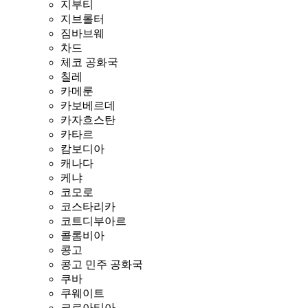
지부티
지브롤터
짐바브웨
차드
체코 공화국
칠레
카메룬
카보베르데
카자흐스탄
카타르
캄보디아
캐나다
케냐
코모로
코스타리카
코트디부아르
콜롬비아
콩고
콩고 민주 공화국
쿠바
쿠웨이트
크로아티아