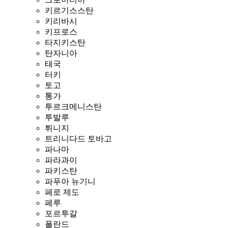
키르기스스탄
키리바시
키프로스
타지키스탄
탄자니아
태국
터키
토고
통가
투르크메니스탄
투발루
튀니지
트리니다드 토바고
파나마
파라과이
파키스탄
파푸아 뉴기니
페로 제도
페루
포르투갈
폴란드