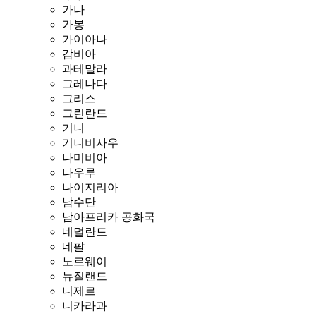
가나
가봉
가이아나
감비아
과테말라
그레나다
그리스
그린란드
기니
기니비사우
나미비아
나우루
나이지리아
남수단
남아프리카 공화국
네덜란드
네팔
노르웨이
뉴질랜드
니제르
니카라과