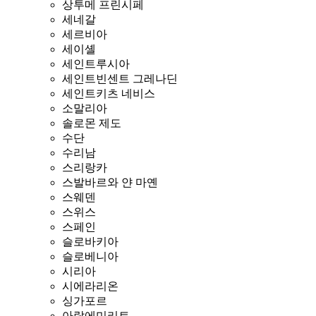
상투메 프린시페
세네갈
세르비아
세이셸
세인트루시아
세인트빈센트 그레나딘
세인트키츠 네비스
소말리아
솔로몬 제도
수단
수리남
스리랑카
스발바르와 얀 마옌
스웨덴
스위스
스페인
슬로바키아
슬로베니아
시리아
시에라리온
싱가포르
아랍에미리트