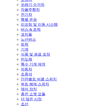
쓰레기 수거차
자율주행차
전기차
특별 운송
리프팅 및 이동 시스템
버스 & 트럭
코치들
노선버스
트럭
기계
식품 및 음료 포장
반도체
특수 기계 제작
자동차
조종석
안전벨트 버클 스위치
부트 해제 스위치
제어 장치
충전 소켓 모듈
더 많은 시장
조선