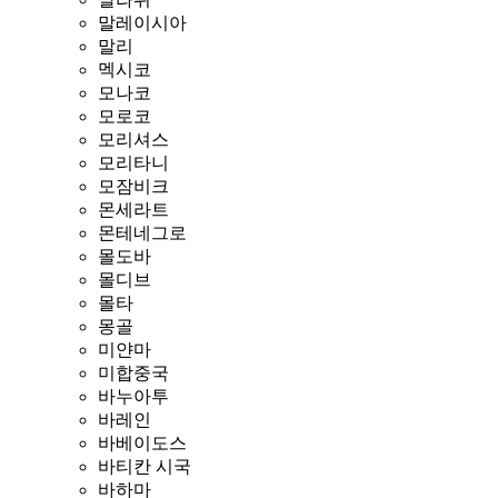
말레이시아
말리
멕시코
모나코
모로코
모리셔스
모리타니
모잠비크
몬세라트
몬테네그로
몰도바
몰디브
몰타
몽골
미얀마
미합중국
바누아투
바레인
바베이도스
바티칸 시국
바하마