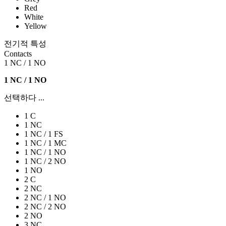
Red
White
Yellow
전기적 특성
Contacts
1 NC / 1 NO
1 NC / 1 NO
선택하다 ...
1 C
1 NC
1 NC / 1 FS
1 NC / 1 MC
1 NC / 1 NO
1 NC / 2 NO
1 NO
2 C
2 NC
2 NC / 1 NO
2 NC / 2 NO
2 NO
3 NC