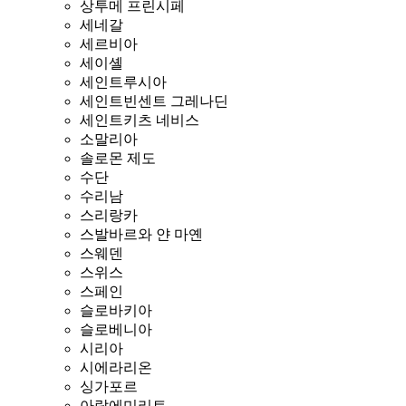
상투메 프린시페
세네갈
세르비아
세이셸
세인트루시아
세인트빈센트 그레나딘
세인트키츠 네비스
소말리아
솔로몬 제도
수단
수리남
스리랑카
스발바르와 얀 마옌
스웨덴
스위스
스페인
슬로바키아
슬로베니아
시리아
시에라리온
싱가포르
아랍에미리트