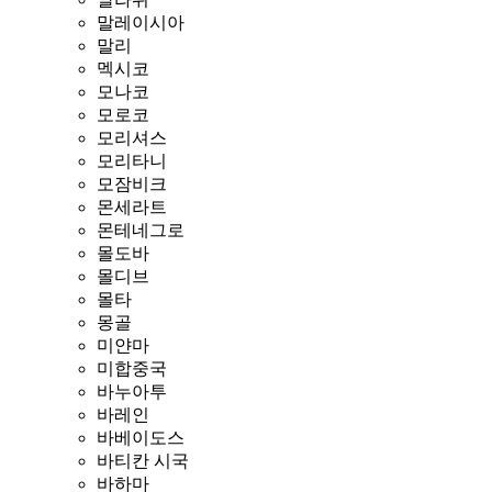
말레이시아
말리
멕시코
모나코
모로코
모리셔스
모리타니
모잠비크
몬세라트
몬테네그로
몰도바
몰디브
몰타
몽골
미얀마
미합중국
바누아투
바레인
바베이도스
바티칸 시국
바하마