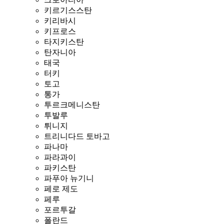
키르기스스탄
키리바시
키프로스
타지키스탄
탄자니아
태국
터키
토고
통가
투르크메니스탄
투발루
튀니지
트리니다드 토바고
파나마
파라과이
파키스탄
파푸아 뉴기니
페로 제도
페루
포르투갈
폴란드