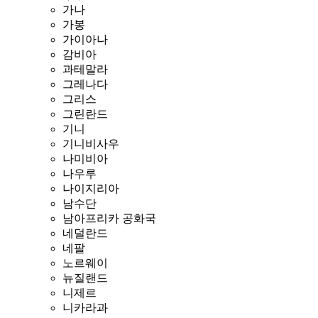
가나
가봉
가이아나
감비아
과테말라
그레나다
그리스
그린란드
기니
기니비사우
나미비아
나우루
나이지리아
남수단
남아프리카 공화국
네덜란드
네팔
노르웨이
뉴질랜드
니제르
니카라과