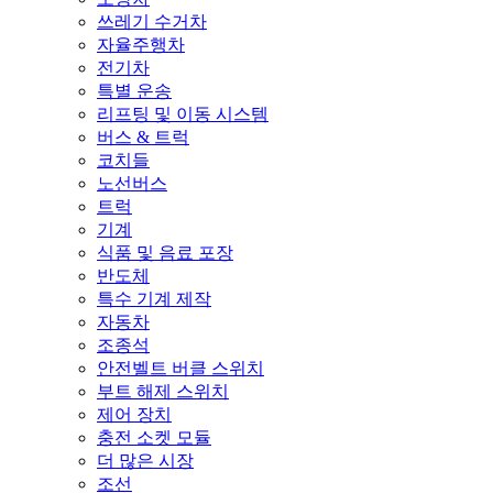
쓰레기 수거차
자율주행차
전기차
특별 운송
리프팅 및 이동 시스템
버스 & 트럭
코치들
노선버스
트럭
기계
식품 및 음료 포장
반도체
특수 기계 제작
자동차
조종석
안전벨트 버클 스위치
부트 해제 스위치
제어 장치
충전 소켓 모듈
더 많은 시장
조선