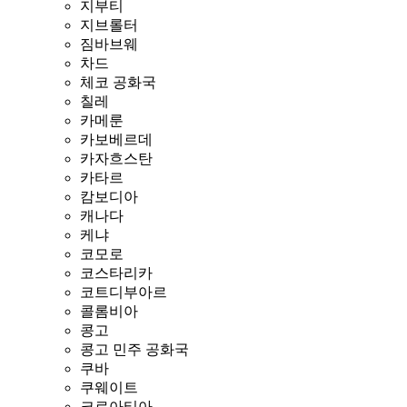
지부티
지브롤터
짐바브웨
차드
체코 공화국
칠레
카메룬
카보베르데
카자흐스탄
카타르
캄보디아
캐나다
케냐
코모로
코스타리카
코트디부아르
콜롬비아
콩고
콩고 민주 공화국
쿠바
쿠웨이트
크로아티아