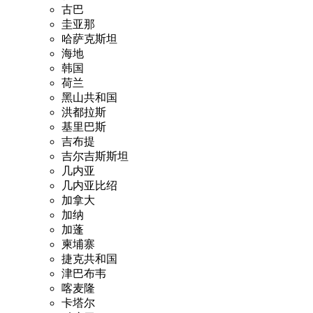
古巴
圭亚那
哈萨克斯坦
海地
韩国
荷兰
黑山共和国
洪都拉斯
基里巴斯
吉布提
吉尔吉斯斯坦
几内亚
几内亚比绍
加拿大
加纳
加蓬
柬埔寨
捷克共和国
津巴布韦
喀麦隆
卡塔尔