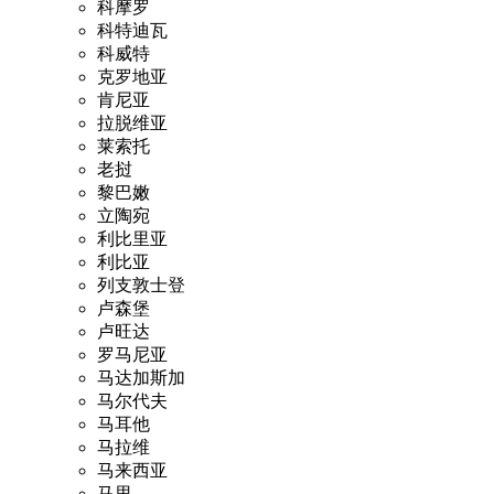
科摩罗
科特迪瓦
科威特
克罗地亚
肯尼亚
拉脱维亚
莱索托
老挝
黎巴嫩
立陶宛
利比里亚
利比亚
列支敦士登
卢森堡
卢旺达
罗马尼亚
马达加斯加
马尔代夫
马耳他
马拉维
马来西亚
马里