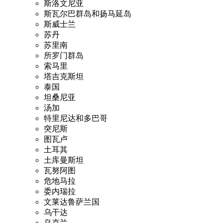
斯洛文尼亚
斯瓦尔巴群岛和扬马延岛
斯威士兰
苏丹
苏里南
所罗门群岛
索马里
塔吉克斯坦
泰国
坦桑尼亚
汤加
特里尼达和多巴哥
突尼斯
图瓦卢
土耳其
土库曼斯坦
瓦努阿图
危地马拉
委内瑞拉
文莱达鲁萨兰国
乌干达
乌克兰