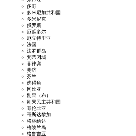
多哥
多米尼加共和国
多米尼克
俄罗斯
厄瓜多尔
厄立特里亚
法国
法罗群岛
梵蒂冈城
菲律宾
斐济
芬兰
佛得角
冈比亚
刚果（布）
刚果民主共和国
哥伦比亚
哥斯达黎加
格林纳达
格陵兰岛
格鲁吉亚