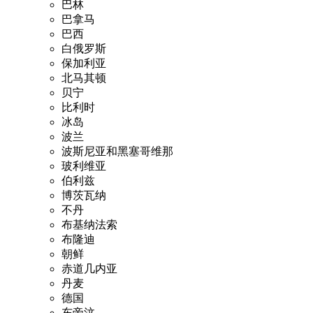
巴林
巴拿马
巴西
白俄罗斯
保加利亚
北马其顿
贝宁
比利时
冰岛
波兰
波斯尼亚和黑塞哥维那
玻利维亚
伯利兹
博茨瓦纳
不丹
布基纳法索
布隆迪
朝鲜
赤道几内亚
丹麦
德国
东帝汶