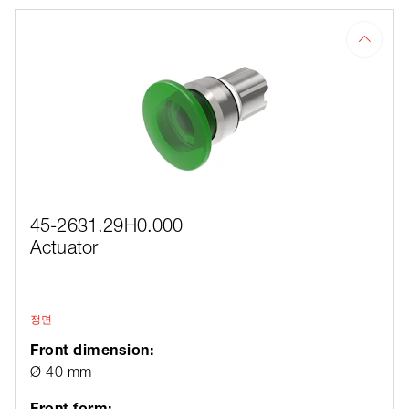
45-2631.29H0.000
Actuator
정면
Front dimension:
Ø 40 mm
Front form: