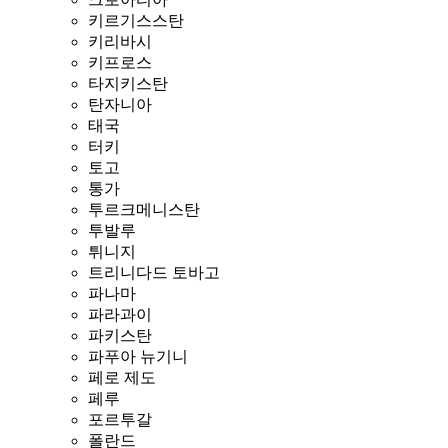
키르기스스탄
키리바시
키프로스
타지키스탄
탄자니아
태국
터키
토고
통가
투르크메니스탄
투발루
튀니지
트리니다드 토바고
파나마
파라과이
파키스탄
파푸아 뉴기니
페로 제도
페루
포르투갈
폴란드