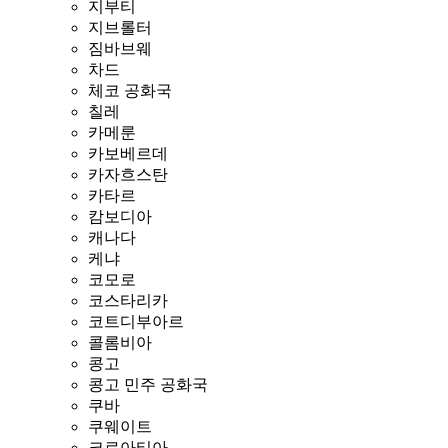
지부티
지브롤터
짐바브웨
차드
체코 공화국
칠레
카메룬
카보베르데
카자흐스탄
카타르
캄보디아
캐나다
케냐
코모로
코스타리카
코트디부아르
콜롬비아
콩고
콩고 민주 공화국
쿠바
쿠웨이트
크로아티아