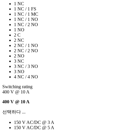
1 NC
1 NC / 1 FS
1 NC / 1 MC
1 NC / 1 NO
1 NC / 2 NO
1 NO
2 C
2 NC
2 NC / 1 NO
2 NC / 2 NO
2 NO
3 NC
3 NC / 3 NO
3 NO
4 NC / 4 NO
Switching rating
400 V @ 10 A
400 V @ 10 A
선택하다 ...
150 V AC/DC @ 3 A
150 V AC/DC @ 5 A