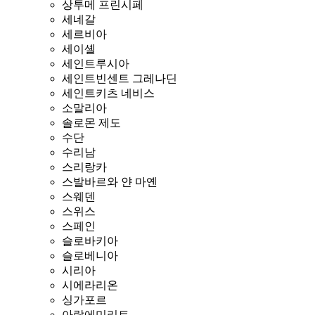
상투메 프린시페
세네갈
세르비아
세이셸
세인트루시아
세인트빈센트 그레나딘
세인트키츠 네비스
소말리아
솔로몬 제도
수단
수리남
스리랑카
스발바르와 얀 마옌
스웨덴
스위스
스페인
슬로바키아
슬로베니아
시리아
시에라리온
싱가포르
아랍에미리트