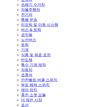
쓰레기 수거차
자율주행차
전기차
특별 운송
리프팅 및 이동 시스템
버스 & 트럭
코치들
노선버스
트럭
기계
식품 및 음료 포장
반도체
특수 기계 제작
자동차
조종석
안전벨트 버클 스위치
부트 해제 스위치
제어 장치
충전 소켓 모듈
더 많은 시장
조선