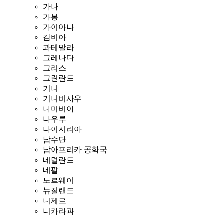
가나
가봉
가이아나
감비아
과테말라
그레나다
그리스
그린란드
기니
기니비사우
나미비아
나우루
나이지리아
남수단
남아프리카 공화국
네덜란드
네팔
노르웨이
뉴질랜드
니제르
니카라과