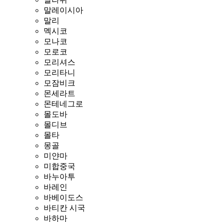
말레이시아
말리
멕시코
모나코
모로코
모리셔스
모리타니
모잠비크
몬세라트
몬테네그로
몰도바
몰디브
몰타
몽골
미얀마
미합중국
바누아투
바레인
바베이도스
바티칸 시국
바하마