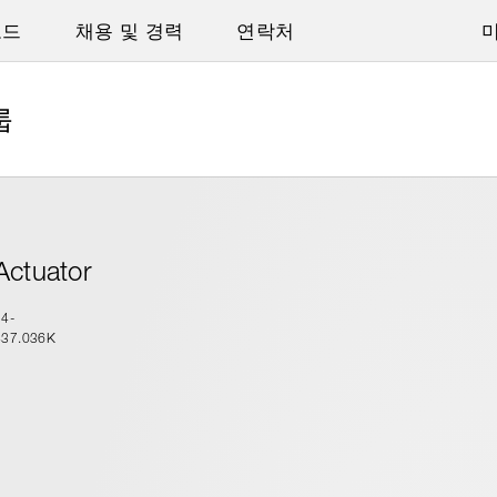
로드
채용 및 경력
연락처
룹
Actuator
14-
437.036K