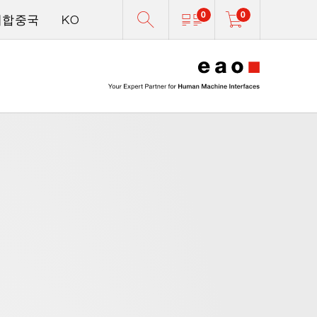
0
0
미합중국
KO
0