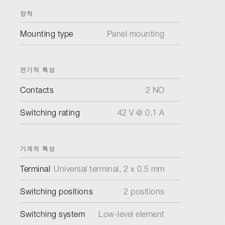
장착
Mounting type
Panel mounting
전기적 특성
Contacts
2 NO
Switching rating
42 V @ 0,1 A
기계적 특성
Terminal
Universal terminal, 2 x 0.5 mm
Switching positions
2 positions
Switching system
Low-level element