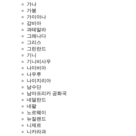
가나
가봉
가이아나
감비아
과테말라
그레나다
그리스
그린란드
기니
기니비사우
나미비아
나우루
나이지리아
남수단
남아프리카 공화국
네덜란드
네팔
노르웨이
뉴질랜드
니제르
니카라과