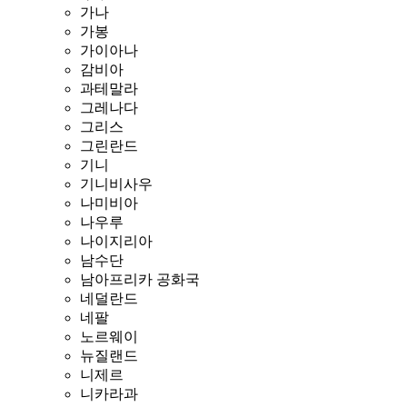
가나
가봉
가이아나
감비아
과테말라
그레나다
그리스
그린란드
기니
기니비사우
나미비아
나우루
나이지리아
남수단
남아프리카 공화국
네덜란드
네팔
노르웨이
뉴질랜드
니제르
니카라과