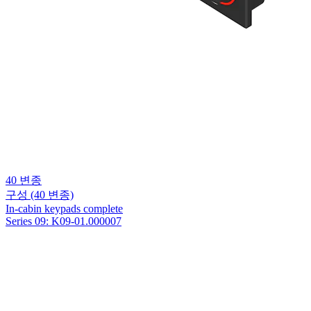
40 변종
구성
(40 변종)
In-cabin keypads complete
Series 09: K09-01.000007