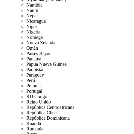
Namibia
Nauru
Nepal
Nicaragua
Níger
Nigeria
Noruega
Nueva Zelanda
Omán
Países Bajos
Panamá
Papúa Nueva Guinea
Paquistán
Paraguay
Perú
Polonia
Portugal
RD Congo
Reino Unido
República Centroafricana
República Checa
República Dominicana
Ruanda
Rumanía