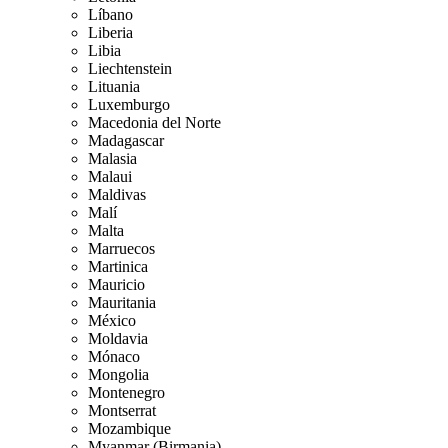
Líbano
Liberia
Libia
Liechtenstein
Lituania
Luxemburgo
Macedonia del Norte
Madagascar
Malasia
Malaui
Maldivas
Malí
Malta
Marruecos
Martinica
Mauricio
Mauritania
México
Moldavia
Mónaco
Mongolia
Montenegro
Montserrat
Mozambique
Myanmar (Birmania)