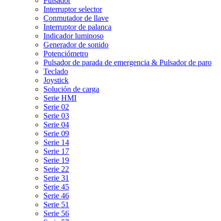
Pulsador
Interruptor selector
Conmutador de llave
Interruptor de palanca
Indicador luminoso
Generador de sonido
Potenciómetro
Pulsador de parada de emergencia & Pulsador de paro
Teclado
Joystick
Solución de carga
Serie HMI
Serie 02
Serie 03
Serie 04
Serie 09
Serie 14
Serie 17
Serie 19
Serie 22
Serie 31
Serie 45
Serie 46
Serie 51
Serie 56