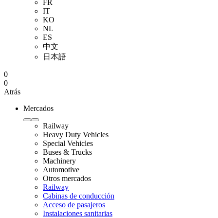
FR
IT
KO
NL
ES
中文
日本語
0
0
Atrás
Mercados
Railway
Heavy Duty Vehicles
Special Vehicles
Buses & Trucks
Machinery
Automotive
Otros mercados
Railway
Cabinas de conducción
Acceso de pasajeros
Instalaciones sanitarias