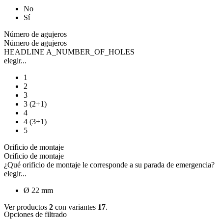
No
Sí
Número de agujeros
Número de agujeros
HEADLINE A_NUMBER_OF_HOLES
elegir...
1
2
3
3 (2+1)
4
4 (3+1)
5
Orificio de montaje
Orificio de montaje
¿Qué orificio de montaje le corresponde a su parada de emergencia?
elegir...
Ø 22 mm
Ver productos
2
con variantes
17
.
Opciones de filtrado