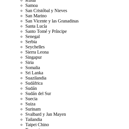
Rusia
Samoa
San Cristóbal y Nieves
San Marino
San Vicente y las Granadinas
Santa Lucía
Santo Tomé y Príncipe
Senegal
Serbia
Seychelles
Sierra Leona
Singapur
Siria
Somalia
Sri Lanka
Suazilandia
Sudáfrica
Sudán
Sudán del Sur
Suecia
Suiza
Surinam
Svalbard y Jan Mayen
Tailandia
Taipei Chino