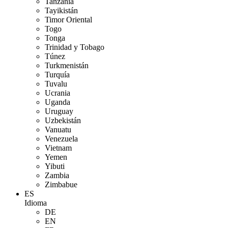
Tanzania
Tayikistán
Timor Oriental
Togo
Tonga
Trinidad y Tobago
Túnez
Turkmenistán
Turquía
Tuvalu
Ucrania
Uganda
Uruguay
Uzbekistán
Vanuatu
Venezuela
Vietnam
Yemen
Yibuti
Zambia
Zimbabue
ES
Idioma
DE
EN