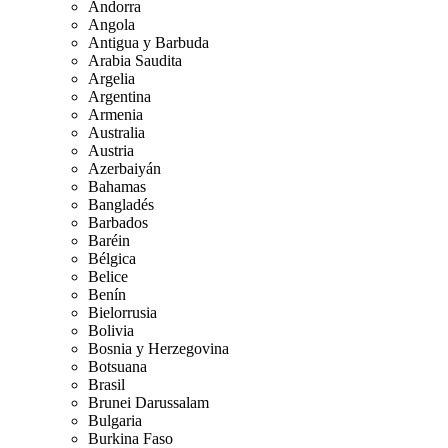
Andorra
Angola
Antigua y Barbuda
Arabia Saudita
Argelia
Argentina
Armenia
Australia
Austria
Azerbaiyán
Bahamas
Bangladés
Barbados
Baréin
Bélgica
Belice
Benín
Bielorrusia
Bolivia
Bosnia y Herzegovina
Botsuana
Brasil
Brunei Darussalam
Bulgaria
Burkina Faso