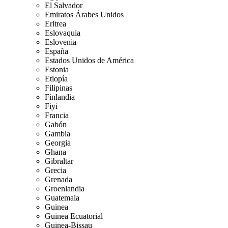
El Salvador
Emiratos Árabes Unidos
Eritrea
Eslovaquia
Eslovenia
España
Estados Unidos de América
Estonia
Etiopía
Filipinas
Finlandia
Fiyi
Francia
Gabón
Gambia
Georgia
Ghana
Gibraltar
Grecia
Grenada
Groenlandia
Guatemala
Guinea
Guinea Ecuatorial
Guinea-Bissau