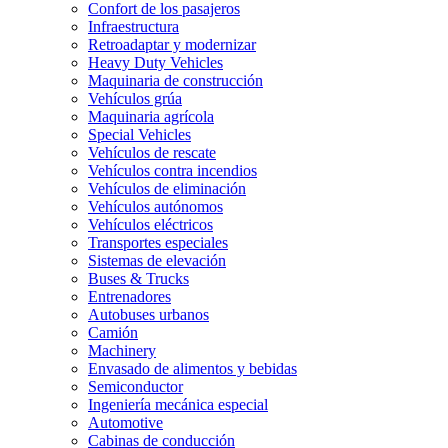
Confort de los pasajeros
Infraestructura
Retroadaptar y modernizar
Heavy Duty Vehicles
Maquinaria de construcción
Vehículos grúa
Maquinaria agrícola
Special Vehicles
Vehículos de rescate
Vehículos contra incendios
Vehículos de eliminación
Vehículos autónomos
Vehículos eléctricos
Transportes especiales
Sistemas de elevación
Buses & Trucks
Entrenadores
Autobuses urbanos
Camión
Machinery
Envasado de alimentos y bebidas
Semiconductor
Ingeniería mecánica especial
Automotive
Cabinas de conducción