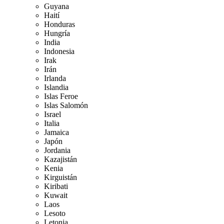
Guyana
Haití
Honduras
Hungría
India
Indonesia
Irak
Irán
Irlanda
Islandia
Islas Feroe
Islas Salomón
Israel
Italia
Jamaica
Japón
Jordania
Kazajistán
Kenia
Kirguistán
Kiribati
Kuwait
Laos
Lesoto
Letonia